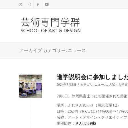
アーカイブ カテゴリー: ニュース
進学説明会に参加しまし
/
2024年7月8日
カテゴリ:
ニュース
,
入試・入学案
7月6日、静岡県富士市にて開催された美
場所：ふじさんめっせ（展示会場1.2）
日時：2024年7月6日(土) 11時00分〜17時0
名称：アート × デザイン × クリエイティ
主催団体：
さんぽう(株)