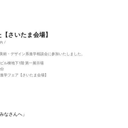
た【さいたま会場】
/
内
た美術・デザイン系進学相談会に参加いたしました。
ビル棟地下1階 第一展示場
0分
ブ 進学フェア【さいたま会場】
のみなさんへ」