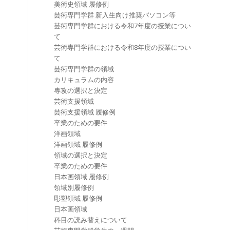
美術史領域 履修例
芸術専門学群 新入生向け推奨パソコン等
芸術専門学群における令和7年度の授業につい
て
芸術専門学群における令和8年度の授業につい
て
芸術専門学群の領域
カリキュラムの内容
専攻の選択と決定
芸術支援領域
芸術支援領域 履修例
卒業のための要件
洋画領域
洋画領域 履修例
領域の選択と決定
卒業のための要件
日本画領域 履修例
領域別履修例
彫塑領域 履修例
日本画領域
科目の読み替えについて