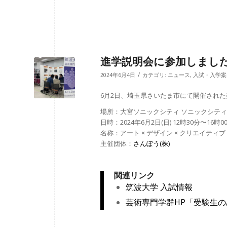
進学説明会に参加しまし
/
2024年6月4日
カテゴリ:
ニュース
,
入試・入学案
6月2日、埼玉県さいたま市にて開催され
場所：大宮ソニックシティ ソニックシティ
日時：2024年6月2日(日) 12時30分〜16時0
名称：アート × デザイン × クリエイティ
主催団体：
さんぽう(株)
関連リンク
筑波大学 入試情報
芸術専門学群HP「受験生