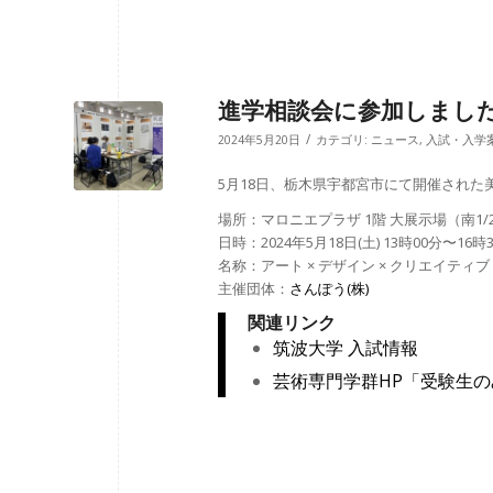
進学相談会に参加しまし
/
2024年5月20日
カテゴリ:
ニュース
,
入試・入学
5月18日、栃木県宇都宮市にて開催され
場所：マロニエプラザ 1階 大展示場（南1/
日時：2024年5月18日(土) 13時00分〜16時
名称：アート × デザイン × クリエイティ
主催団体：
さんぽう(株)
関連リンク
筑波大学 入試情報
芸術専門学群HP「受験生