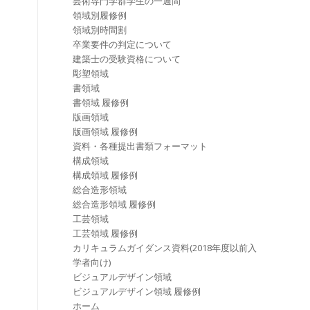
芸術専門学群学生の一週間
領域別履修例
領域別時間割
卒業要件の判定について
建築士の受験資格について
彫塑領域
書領域
書領域 履修例
版画領域
版画領域 履修例
資料・各種提出書類フォーマット
構成領域
構成領域 履修例
総合造形領域
総合造形領域 履修例
工芸領域
工芸領域 履修例
カリキュラムガイダンス資料(2018年度以前入
学者向け)
ビジュアルデザイン領域
ビジュアルデザイン領域 履修例
ホーム