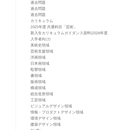
過去問題
過去問題
過去問題
カリキュラム
2025年度 共通科目「芸術」
新入生カリキュラムガイダンス資料(2026年度
入学者向け)
美術史領域
芸術支援領域
洋画領域
日本画領域
彫塑領域
書領域
版画領域
構成領域
総合造形領域
工芸領域
ビジュアルデザイン領域
情報・プロダクトデザイン領域
環境デザイン領域
建築デザイン領域