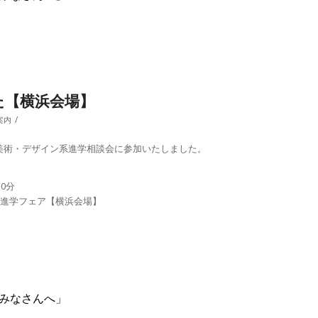
た【横浜会場】
/
案内
た美術・デザイン系進学相談会に参加いたしました。
30分
ブ 進学フェア【横浜会場】
のみなさんへ」