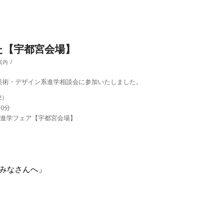
た【宇都宮会場】
/
案内
た美術・デザイン系進学相談会に参加いたしました。
2）
30分
ブ 進学フェア【宇都宮会場】
のみなさんへ」