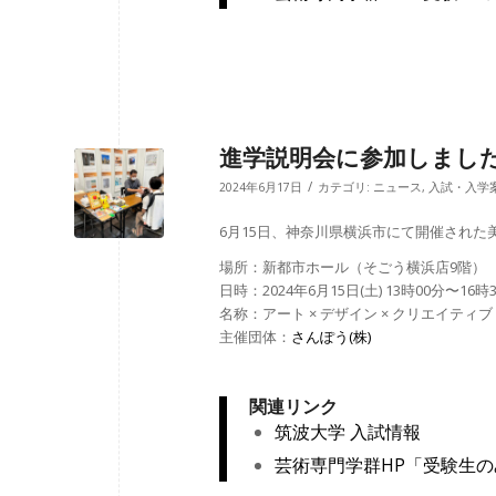
進学説明会に参加しまし
/
2024年6月17日
カテゴリ:
ニュース
,
入試・入学
6月15日、神奈川県横浜市にて開催され
場所：新都市ホール（そごう横浜店9階）
日時：2024年6月15日(土) 13時00分〜16時
名称：アート × デザイン × クリエイティ
主催団体：
さんぽう(株)
関連リンク
筑波大学 入試情報
芸術専門学群HP「受験生