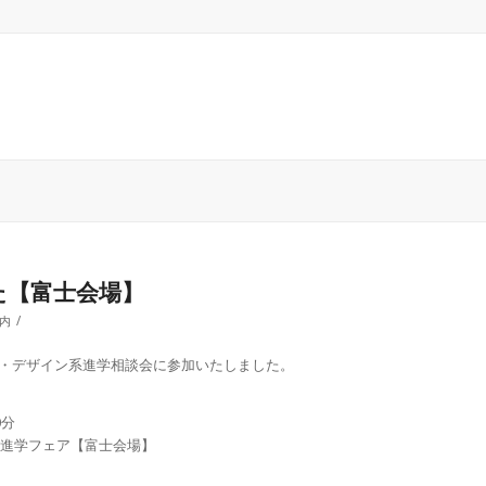
た【富士会場】
/
内
術・デザイン系進学相談会に参加いたしました。
0分
ブ 進学フェア【富士会場】