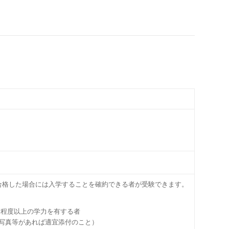
し,合格した場合には⼊学することを確約できる者が受験できます。
きる程度以上の学⼒を有する者
品写真等があれば適宜添付のこと）