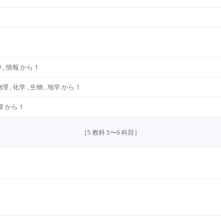
 , 情報 から 1
理 , 化学 , ⽣物 , 地学 から 1
韓 から 1
［5 教科 5〜6 科⽬］