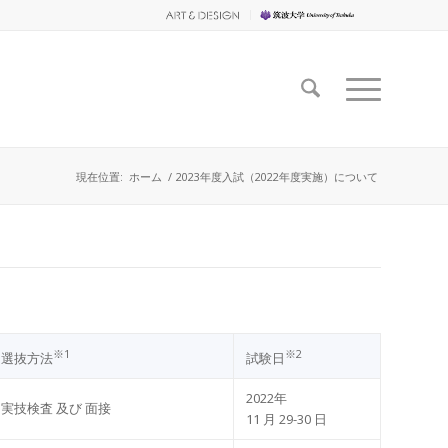
現在位置:
ホーム
/
2023年度⼊試（2022年度実施）について
※1
※2
選抜⽅法
試験⽇
2022年
実技検査 及び ⾯接
11 ⽉ 29-30 ⽇