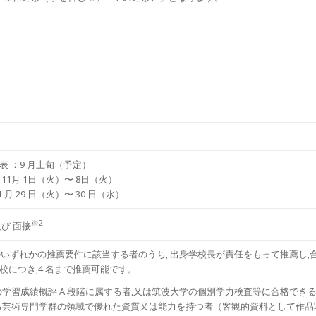
表 ：9 ⽉上旬（予定）
11⽉ 1⽇（火）〜 8⽇（火）
 ⽉ 29 ⽇（火）〜 30 ⽇（水）
※2
び ⾯接
(2)のいずれかの推薦要件に該当する者のうち, 出⾝学校⻑が責任をもって推薦
校につき,4 名まで推薦可能です。
査書の学習成績概評 A 段階に属する者,⼜は筑波⼤学の個別学⼒検査等に合格で
望する芸術専⾨学群の領域で優れた資質⼜は能⼒を持つ者（客観的資料として作