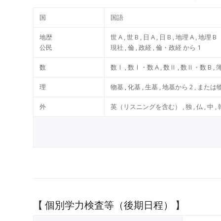
国
国語
地歴
世 A , 世 B , ⽇ A , ⽇ B , 地理 A , 地理 B
公⺠
現社 , 倫 , 政経 , 倫・政経 から 1
数
数Ⅰ , 数Ⅰ・数 A , 数Ⅱ , 数Ⅱ・数 B , 簿
理
物基 , 化基 , ⽣基 , 地基から 2 , または物
外
英（リスニングを含む） , 独 , 仏 , 中 , 
【 個別学力検査等（後期日程） 】