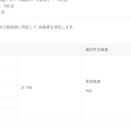
 700 点
 点
を含めて総合的に判定して, 合格者を決定します。
個別学⼒検査
実技検査
計 700
700