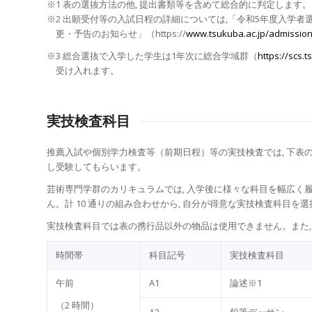
※1 表の選抜⽅法の他, 提出書類等を含めて総合的に判定します。
※2 出願受付等の⼊試⽇程の詳細については,「令和5年度⼊学者
更・予告のお知らせ」（https://
www.tsukuba.ac.jp/admissio
※3 総合選抜で⼊学した学⽣は1年次に総合学域群（
https://scs.t
受け⼊れます。
実技検査科目
推薦⼊試や個別学⼒検査等（前期⽇程）等の実技検査では, 下表の実技
し受験してもらいます。
芸術専⾨学群のカリキュラムでは, ⼊学後に様々な科⽬を幅広く
ん。計 10 通りの組み合わせから, ⾃分が得意な実技検査科⽬を
実技検査科⽬では表の携⾏品以外の物品は使⽤できません。また,
時間帯
科⽬記号
実技検査科⽬
午前
A1
論述※1
（2 時間）
A2
鉛筆デッサン