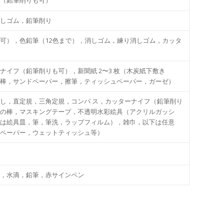
しゴム，鉛筆削り
可），⾊鉛筆（12⾊まで），消しゴム，練り消しゴム，カッタ
イフ（鉛筆削りも可），新聞紙 2〜3 枚（⽊炭紙下敷き
棒，サンド
ペーパー，擦筆，ティッシュペーパー，ガーゼ）
し，直定規，三⾓定規，コンパ ス，カッターナイフ（鉛筆削り
の棒，マスキングテープ，不透明⽔彩絵具（アクリルガッシ
は絵具⽫，筆，筆洗，ラップフィルム），雑⼱，以下は任意
ペーパー，ウェットティッシュ等）
，⽔滴，鉛筆，⾚サインペン