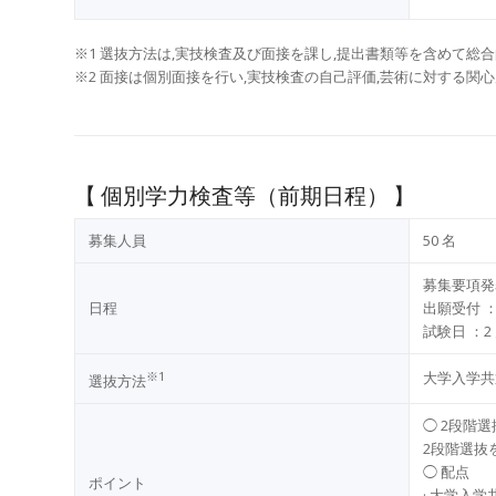
※1 選抜⽅法は,実技検査及び⾯接を課し,提出書類等を含めて総
※2 ⾯接は個別⾯接を⾏い,実技検査の⾃⼰評価,芸術に対する関⼼
【 個別学力検査等（前期日程） 】
募集⼈員
50 名
募集要項発
⽇程
出願受付 ：
試験⽇ ：2 
※1
⼤学⼊学共
選抜⽅法
◯ 2段階選
2段階選抜
◯ 配点
ポイント
· ⼤学⼊学