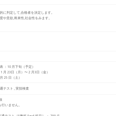
合的に判定して,合格者を決定します。
度や意欲,将来性,社会性をみます。
表 ：10 ⽉下旬（予定）
1 ⽉ 23⽇（⽉）〜 2 ⽉3⽇（金）
⽉ 25 ⽇（土）
通テスト , 実技検査
抜
を⾏いません。
共通テスト［5教科 5〜6 科⽬］ ： 700 点