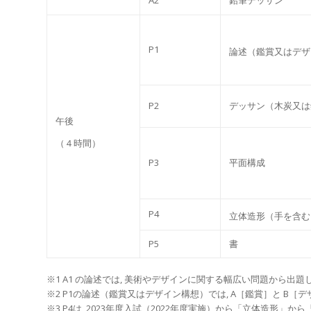
P1
論述（鑑賞⼜はデザ
P2
デッサン（⽊炭⼜は
午後
（４時間）
P3
平⾯構成
P4
⽴体造形（手を含む
P5
書
※1 A1 の論述では, 美術やデザインに関する幅広い問題から出題
※2 P1の論述（鑑賞⼜はデザイン構想）では, A［鑑賞］と B
※3 P4は, 2023年度入試（2022年度実施）から「立体造形