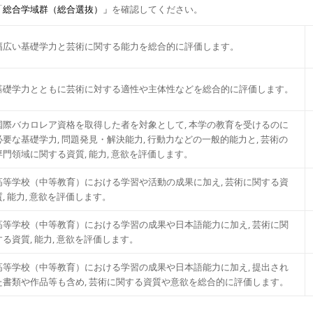
「
総合学域群（総合選抜）」
を確認してください。
幅広い基礎学⼒と芸術に関する能⼒を総合的に評価します。
基礎学⼒とともに芸術に対する適性や主体性などを総合的に評価します。
国際バカロレア資格を取得した者を対象として, 本学の教育を受けるのに
必要な基礎学⼒, 問題発⾒・解決能
⼒, ⾏動⼒などの⼀般的能⼒と, 芸術の
専⾨領域に関する資質, 能力, 意欲を評価します。
⾼等学校（中等教育）における学習や活動の成果に加え, 芸術に関する資
質, 能⼒, 意欲を評価します。
⾼等学校（中等教育）における学習の成果や日本語能力に加え, 芸術に関
する資質, 能⼒, 意欲を評価します。
⾼等学校（中等教育）における学習の成果や⽇本語能⼒に加え, 提出され
た書類や作品等も含め, 芸術に関する資質や意欲を総合的に評価します。