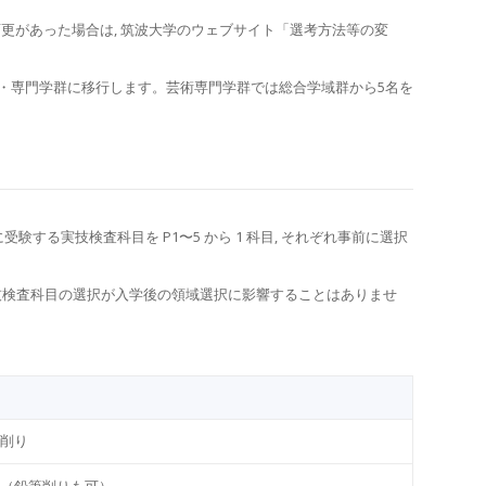
更があった場合は, 筑波大学のウェブサイト「選考⽅法等の変
学類・専⾨学群に移⾏します。芸術専⾨学群では総合学域群から5名を
験する実技検査科⽬を P1〜5 から 1 科⽬, それぞれ事前に選択
実技検査科⽬の選択が⼊学後の領域選択に影響することはありませ
削り
（鉛筆削りも可）