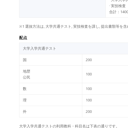
· 実技検査 ：
合計：1400
※
1
選抜
方法
は
, 大学共通テスト, 実技検査を課し, 提出書類等
配点
⼤学⼊学共通テスト
国
200
地歴
100
公⺠
数
100
理
100
外
200
⼤学⼊学共通テストの利⽤教科・科⽬名は下表の通りです。