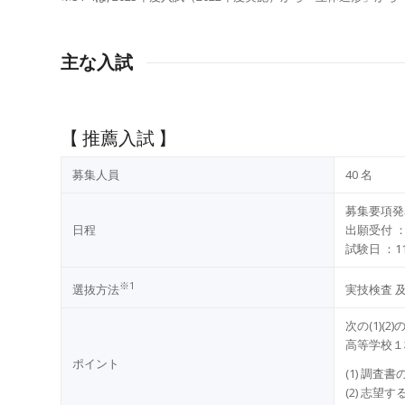
主な入試
【 推薦入試 】
募集⼈員
40 名
募集要項発
⽇程
出願受付 ：
試験⽇ ：11
※1
選抜⽅法
実技検査 及
次の(1)
⾼等学校１
ポイント
(1) 調
(2) 志