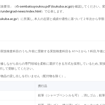
選抜要項」（
r5-sembatsuyoukou.pdf (tsukuba.ac.jp)
を確認してください。変
n/undergrad-news/index.html
）で公表します。
sukuba.ac.jp/
）に所属し, 本⼈の志望と成績や適性に基づいて 2 年次から
検査科⽬のうち,午前に受験する実技検査科⽬を A1〜2 から 1 科⽬,午後に受
履修しながら⾃らの専⾨領域を柔軟に選択できる⽅式を採⽤しているため, 
選択して受験してください。
 物品の貸し出しを⾏いません（配付物を除く）。
携⾏品
鉛筆（シャープペンシルも可），消しゴム，鉛筆
鉛筆，消しゴム，練り消しゴム，カッターナイフ