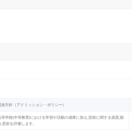
選抜⽅針（アドミッション・ポリシー）
⾼等学校(中等教育)における学習や活動の成果に加え,芸術に関する資質,能
⼒,意欲を評価します。