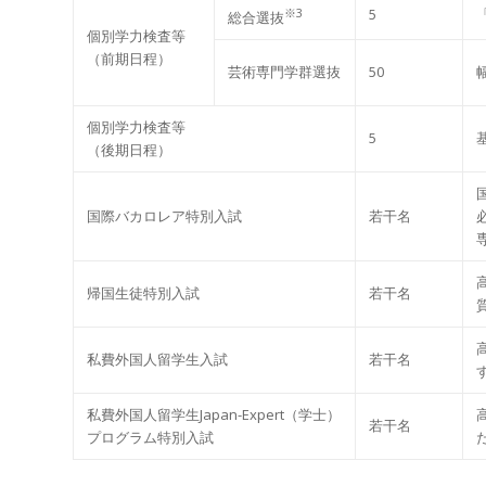
※3
5
総合選抜
個別学⼒検査等
（前期⽇程）
芸術専⾨学群選抜
50
個別学⼒検査等
5
（後期⽇程）
国際バカロレア特別⼊試
若⼲名
帰国⽣徒特別⼊試
若⼲名
私費外国⼈留学⽣⼊試
若⼲名
私費外国⼈留学⽣Japan-Expert（学⼠）
若⼲名
プログラム特別⼊試