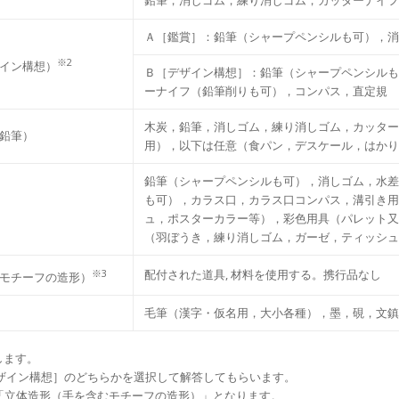
Ａ［鑑賞］：鉛筆（シャープペンシルも可），消
※2
イン構想）
Ｂ［デザイン構想］：鉛筆（シャープペンシルも
ーナイフ（鉛筆削りも可），コンパス，直定規
⽊炭，鉛筆，消しゴム，練り消しゴム，カッターナ
鉛筆）
⽤），以下は任意（⾷パン，デスケール，はかり
鉛筆（シャープペンシルも可），消しゴム，⽔差
も可），カラス⼝，カラス⼝コンパス，溝引き⽤
ュ，ポスターカラー等），彩⾊⽤具（パレット⼜
（羽ぼうき，練り消しゴム，ガーゼ，ティッシュ
※3
配付された道具, 材料を使用する。携⾏品なし
モチーフの造形）
⽑筆（漢字・仮名⽤，⼤⼩各種），墨，硯，⽂鎮
します。
［デザイン構想］のどちらかを選択して解答してもらいます。
」から「立体造形（手を含むモチーフの造形）」となります。