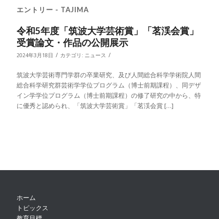
エントリー - TAJIMA
令和5年度「筑波大学芸術賞」「茗渓会賞」
受賞論文・作品の公開展示
/
/
2024年3月18日
カテゴリ:
ニュース
筑波大学芸術専門学群の卒業研究、及び人間総合科学学術院人間
総合科学研究群芸術学学位プログラム（博士前期課程）、同デザ
イン学学位プログラム（博士前期課程）の修了研究の中から、特
に優秀と認められ、「筑波大学芸術賞」「茗渓会賞 […]
ホーム
トピックス
教育目標