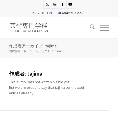
作成者アーカイブ : tajima
現在位置:
ホーム
/
トピックス
/
tajima
作成者:
tajima
This author has not written his bio yet.
But we are proud to say that
tajima
contributed 1
entries already.