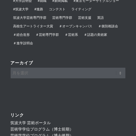
#大学説明会
#就職
#新聞掲載
#東京モーターサイクルショー
#筑波大学
#進路
コンテスト
ライティング
筑波大学芸術専門学群
芸術専門学群
芸術支援
英語
高校生アートライター大賞
＃オープンキャンパス
＃個別相談会
＃総合造形
＃芸術専門学群
＃芸術系
＃話題の美術家
＃進学説明会
アーカイブ
リンク
筑波大学 芸術ポータル
芸術学学位プログラム（博士前期）
芸術学学位プログラム（博士後期）