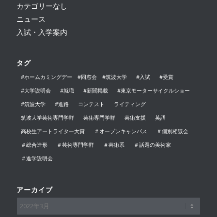
カテゴリーなし
ニュース
入試・入学案内
タグ
#ホームカミングデー #同窓会 #筑波大学
#入試
#受賞
#大学説明会
#就職
#新聞掲載
#東京モーターサイクルショー
#筑波大学
#進路
コンテスト
ライティング
筑波大学芸術専門学群
芸術専門学群
芸術支援
英語
高校生アートライター大賞
＃オープンキャンパス
＃個別相談会
＃総合造形
＃芸術専門学群
＃芸術系
＃話題の美術家
＃進学説明会
アーカイブ