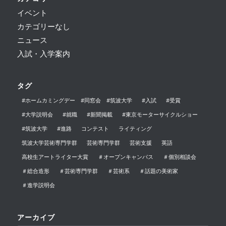
イベント
カテゴリーなし
ニュース
入試・入学案内
タグ
#ホームカミングデー #同窓会 #筑波大学
#入試
#受賞
#大学説明会
#就職
#新聞掲載
#東京モーターサイクルショー
#筑波大学
#進路
コンテスト
ライティング
筑波大学芸術専門学群
芸術専門学群
芸術支援
英語
高校生アートライター大賞
＃オープンキャンパス
＃個別相談会
＃総合造形
＃芸術専門学群
＃芸術系
＃話題の美術家
＃進学説明会
アーカイブ