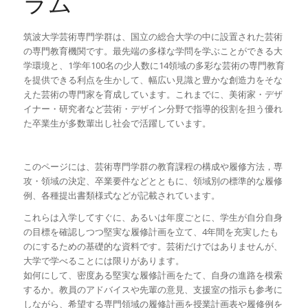
ラム
筑波大学芸術専門学群は、国立の総合大学の中に設置された芸術
の専門教育機関です。最先端の多様な学問を学ぶことができる大
学環境と、1学年100名の少人数に14領域の多彩な芸術の専門教育
を提供できる利点を生かして、幅広い見識と豊かな創造力をそな
えた芸術の専門家を育成しています。これまでに、美術家・デザ
イナー・研究者など芸術・デザイン分野で指導的役割を担う優れ
た卒業生が多数輩出し社会で活躍しています。
このページには、芸術専門学群の教育課程の構成や履修方法，専
攻・領域の決定、卒業要件などとともに、領域別の標準的な履修
例、各種提出書類様式などが記載されています。
これらは入学してすぐに、あるいは年度ごとに、学生が自分自身
の目標を確認しつつ堅実な履修計画を立て、4年間を充実したも
のにするための基礎的な資料です。芸術だけではありませんが、
大学で学べることには限りがあります。
如何にして、密度ある堅実な履修計画をたて、自身の進路を模索
するか。教員のアドバイスや先輩の意見、支援室の指示も参考に
しながら、希望する専門領域の履修計画を授業計画表や履修例を