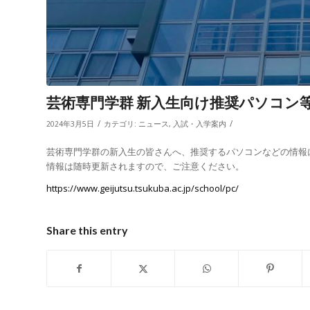
芸術専門学群 新入生向け推奨パソコン
/
/
2024年3月5日
カテゴリ:
ニュース
,
入試・入学案内
芸術専門学群の新入生の皆さんへ、推奨するパソコンなどの情報
情報は随時更新されますので、ご注意ください。
https://www.geijutsu.tsukuba.ac.jp/school/pc/
Share this entry