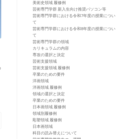
美術史領域 履修例
芸術専門学群 新入生向け推奨パソコン等
芸術専門学群における令和7年度の授業につい
て
芸術専門学群における令和8年度の授業につい
て
芸術専門学群の領域
カリキュラムの内容
専攻の選択と決定
芸術支援領域
芸術支援領域 履修例
の
卒業のための要件
洋画領域
洋画領域 履修例
領域の選択と決定
卒業のための要件
日本画領域 履修例
領域別履修例
彫塑領域 履修例
日本画領域
科目の読み替えについて