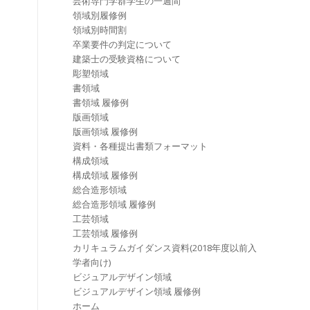
芸術専門学群学生の一週間
領域別履修例
領域別時間割
卒業要件の判定について
建築士の受験資格について
彫塑領域
書領域
書領域 履修例
版画領域
版画領域 履修例
資料・各種提出書類フォーマット
構成領域
構成領域 履修例
総合造形領域
総合造形領域 履修例
工芸領域
工芸領域 履修例
カリキュラムガイダンス資料(2018年度以前入
学者向け)
ビジュアルデザイン領域
ビジュアルデザイン領域 履修例
ホーム