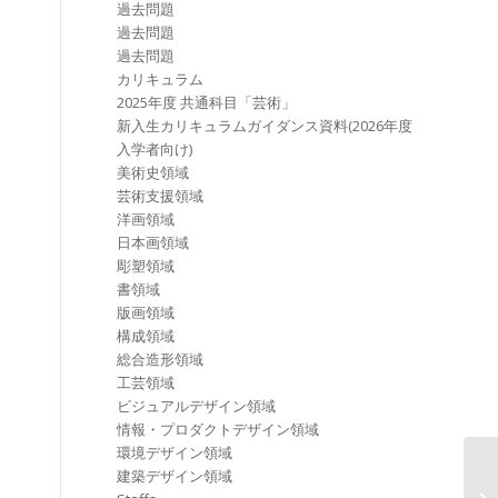
過去問題
過去問題
過去問題
カリキュラム
2025年度 共通科目「芸術」
新入生カリキュラムガイダンス資料(2026年度
入学者向け)
美術史領域
芸術支援領域
洋画領域
日本画領域
彫塑領域
書領域
版画領域
構成領域
総合造形領域
工芸領域
ビジュアルデザイン領域
情報・プロダクトデザイン領域
環境デザイン領域
建築デザイン領域