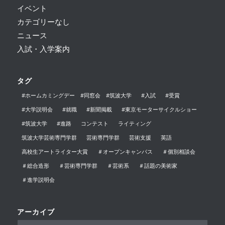
イベント
カテゴリーなし
ニュース
入試・入学案内
タグ
#ホームカミングデー #同窓会 #筑波大学
#入試
#受賞
#大学説明会
#就職
#新聞掲載
#東京モーターサイクルショー
#筑波大学
#進路
コンテスト
ライティング
筑波大学芸術専門学群
芸術専門学群
芸術支援
英語
高校生アートライター大賞
＃オープンキャンパス
＃個別相談会
＃総合造形
＃芸術専門学群
＃芸術系
＃話題の美術家
＃進学説明会
アーカイブ