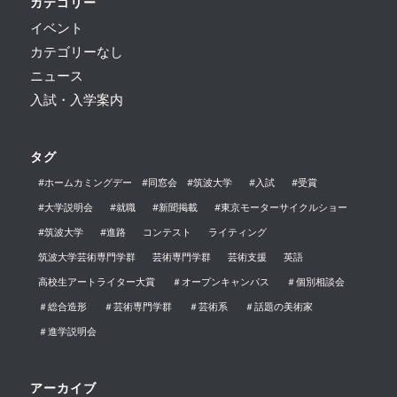
カテゴリー
イベント
カテゴリーなし
ニュース
入試・入学案内
タグ
#ホームカミングデー #同窓会 #筑波大学
#入試
#受賞
#大学説明会
#就職
#新聞掲載
#東京モーターサイクルショー
#筑波大学
#進路
コンテスト
ライティング
筑波大学芸術専門学群
芸術専門学群
芸術支援
英語
高校生アートライター大賞
＃オープンキャンパス
＃個別相談会
＃総合造形
＃芸術専門学群
＃芸術系
＃話題の美術家
＃進学説明会
アーカイブ