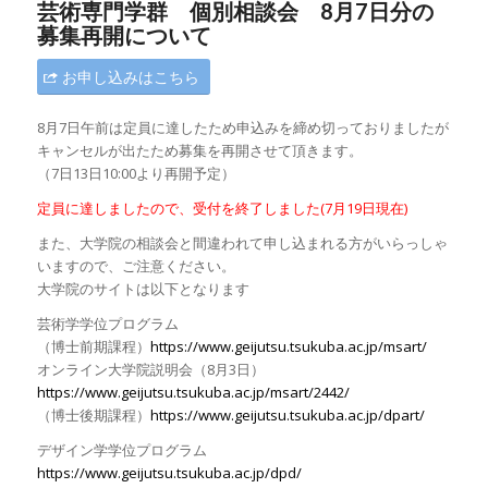
芸術専門学群 個別相談会 8月7日分の
募集再開について
お申し込みはこちら
8月7日午前は定員に達したため申込みを締め切っておりましたが
キャンセルが出たため募集を再開させて頂きます。
（7日13日10:00より再開予定）
定員に達しましたので、受付を終了しました(7月19日現在)
また、大学院の相談会と間違われて申し込まれる方がいらっしゃ
いますので、ご注意ください。
大学院のサイトは以下となります
芸術学学位プログラム
（博士前期課程）
https://www.geijutsu.tsukuba.ac.jp/msart/
オンライン大学院説明会（8月3日）
https://www.geijutsu.tsukuba.ac.jp/msart/2442/
（博士後期課程）
https://www.geijutsu.tsukuba.ac.jp/dpart/
デザイン学学位プログラム
https://www.geijutsu.tsukuba.ac.jp/dpd/