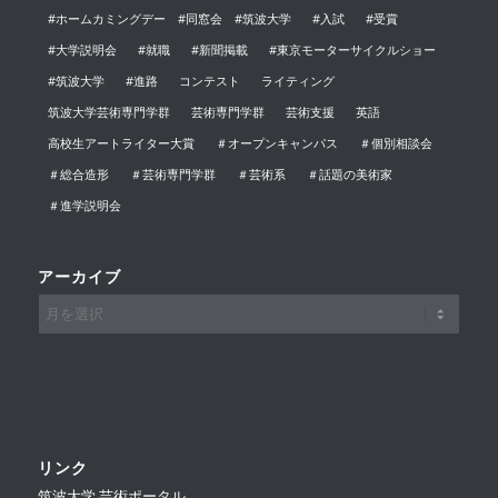
#ホームカミングデー #同窓会 #筑波大学
#入試
#受賞
#大学説明会
#就職
#新聞掲載
#東京モーターサイクルショー
#筑波大学
#進路
コンテスト
ライティング
筑波大学芸術専門学群
芸術専門学群
芸術支援
英語
高校生アートライター大賞
＃オープンキャンパス
＃個別相談会
＃総合造形
＃芸術専門学群
＃芸術系
＃話題の美術家
＃進学説明会
アーカイブ
リンク
筑波大学 芸術ポータル