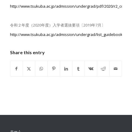
http://www.tsukuba.ac.jp/admission/undergrad/pdf/2020/r2_correc
令和２年度（2020年度）入学者選抜要項〔2019年7月〕
http://www.tsukuba.ac.jp/admission/undergrad/list_guidebooks.htm
Share this entry
ホーム