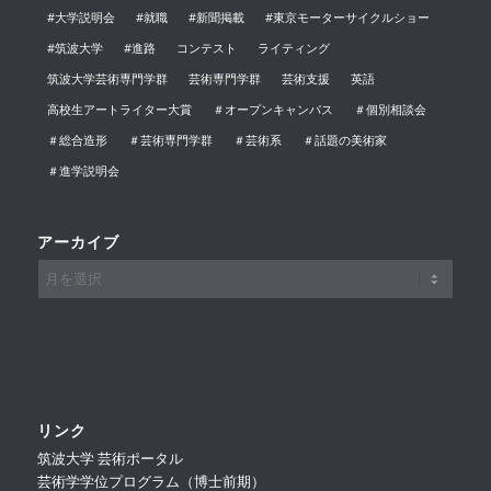
#大学説明会
#就職
#新聞掲載
#東京モーターサイクルショー
#筑波大学
#進路
コンテスト
ライティング
筑波大学芸術専門学群
芸術専門学群
芸術支援
英語
高校生アートライター大賞
＃オープンキャンパス
＃個別相談会
＃総合造形
＃芸術専門学群
＃芸術系
＃話題の美術家
＃進学説明会
アーカイブ
リンク
筑波大学 芸術ポータル
芸術学学位プログラム（博士前期）