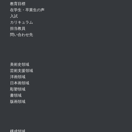
教育目標
在学生・卒業生の声
入試
カリキュラム
担当教員
問い合わせ先
美術史領域
芸術支援領域
洋画領域
日本画領域
彫塑領域
書領域
版画領域
構成領域