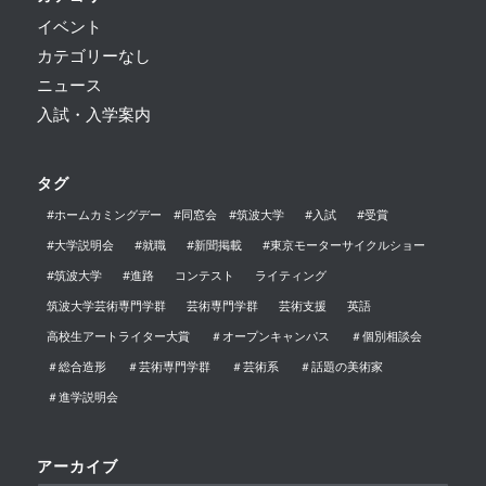
イベント
カテゴリーなし
ニュース
入試・入学案内
タグ
#ホームカミングデー #同窓会 #筑波大学
#入試
#受賞
#大学説明会
#就職
#新聞掲載
#東京モーターサイクルショー
#筑波大学
#進路
コンテスト
ライティング
筑波大学芸術専門学群
芸術専門学群
芸術支援
英語
高校生アートライター大賞
＃オープンキャンパス
＃個別相談会
＃総合造形
＃芸術専門学群
＃芸術系
＃話題の美術家
＃進学説明会
アーカイブ