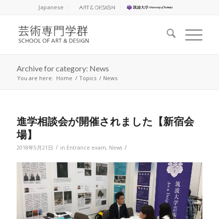
Japanese
Archive for category: News
You are here:
Home
/
Topics
/
News
進学相談会が開催されました【新宿会
場】
/
/
2018年5月21日
in
Entrance exam
,
News