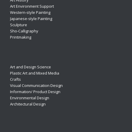
Art History
Art Environment Support
Western-style Painting
Japanese-style Painting
Sculpture
Sho-Calligraphy
Printmaking
Art and Design Science
Plastic Art and Mixed Media
Crafts
Visual Communication Design
Information/ Product Design
Environmental Design
Architectural Design