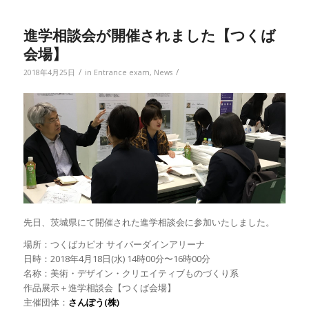
進学相談会が開催されました【つくば
会場】
/
/
2018年4月25日
in
Entrance exam
,
News
先日、茨城県にて開催された進学相談会に参加いたしました。
場所：つくばカピオ サイバーダインアリーナ
日時：2018年4月18日(水) 14時00分〜16時00分
名称：美術・デザイン・クリエイティブものづくり系
作品展示＋進学相談会【つくば会場】
主催団体：
さんぽう(株)