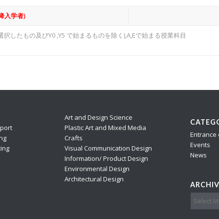
降入学者)
したもの及びY0 ,Y5 で始まるものを除く),A,Eで始まる授業科目
Art and Design Science
CATEGO
port
Plastic Art and Mixed Media
Entrance
ing
Crafts
Events
ing
Visual Communication Design
News
Information/ Product Design
Environmental Design
Architectural Design
ARCHIV