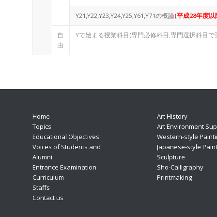
Y21,Y22,Y23,Y24,Y25,Y61,Y71の概論
(平成28年度以
自
Yで始まる授業科目(専門必修科目,専門選択科目で選択
由
Home
Art History
Topics
Art Environment Sup
Educational Objectives
Western-style Paint
Voices of Students and
Japanese-style Paint
Alumni
Sculpture
Entrance Examination
Sho-Calligraphy
Curriculum
Printmaking
Staffs
Contact us