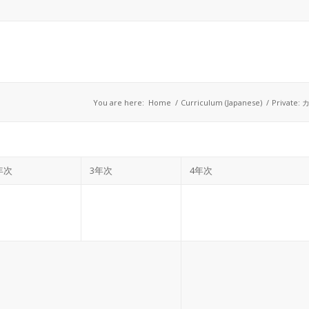
You are here:
Home
/
Curriculum (Japanese)
/
Privat
年次
3年次
4年次