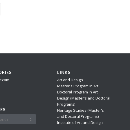
RIES
LINKS
 exam
Art and Design
Master's Program in Art
Doctoral Program in Art
Design (Master's and Doctoral
Programs)
ES
Heritage Studies (Master's
and Doctoral Programs)
Institute of Art and Design