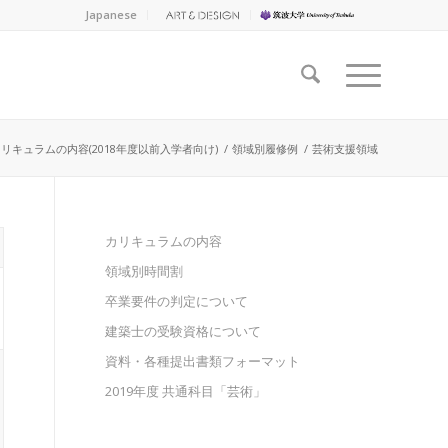
Japanese
e: カリキュラムの内容(2018年度以前入学者向け)
/
領域別履修例
/
芸術支援領域
カリキュラムの内容
領域別時間割
卒業要件の判定について
建築士の受験資格について
資料・各種提出書類フォーマット
2019年度 共通科目「芸術」