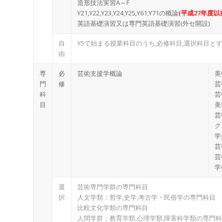
造形技法実習A～F
Y21,Y22,Y23,Y24,Y25,Y61,Y71の概論
(平成27年度以
英語基礎演習又は専門英語基礎演習(外セ開設)
自
Y5で始まる授業科目のうち,必修科目,選択科目と
由
専
必
芸術支援学概論
美
門
修
芸
科
芸
目
美
芸
ク
学
芸
芸
学
選
芸術専門学群の専門科目
択
人文学類：哲学,史学,考古学・民俗学の専門科目
比較文化学類の専門科目
人間学群：教育学類,心理学類,障害科学類の専門