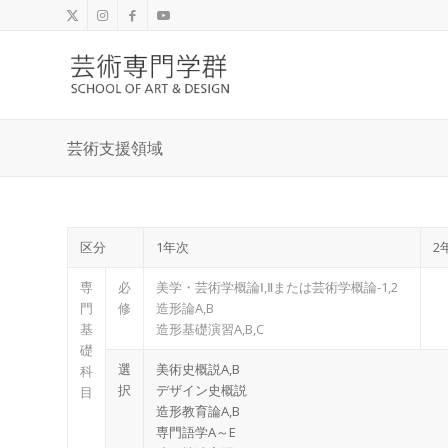
芸術支援領域
区分
1年次
2
専
必
美学・芸術学概論Ⅰ,Ⅱまたは芸術学概論-1,2
門
修
造形論A,B
基
造形基礎演習A,B,C
礎
選
美術史概説A,B
科
択
デザイン史概説
目
造形教育論A,B
専門語学A～E