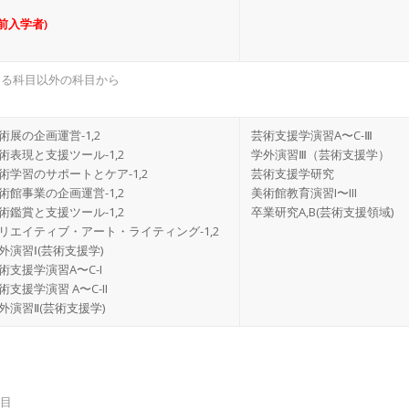
前入学者)
する科目以外の科目から
術展の企画運営-1,2
芸術支援学演習A〜C-Ⅲ
術表現と支援ツール-1,2
学外演習Ⅲ（芸術支援学）
術学習のサポートとケア-1,2
芸術支援学研究
術館事業の企画運営-1,2
美術館教育演習I〜III
術鑑賞と支援ツール-1,2
卒業研究A,B(芸術支援領域)
リエイティブ・アート・ライティング-1,2
外演習Ⅰ(芸術支援学)
術支援学演習A〜C-I
術支援学演習 A〜C-II
外演習Ⅱ(芸術支援学)
科目