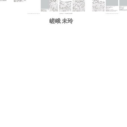
嵯峨 未玲