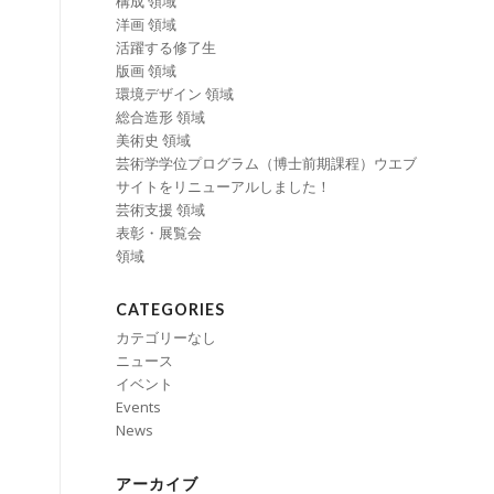
構成 領域
洋画 領域
活躍する修了生
版画 領域
環境デザイン 領域
総合造形 領域
美術史 領域
芸術学学位プログラム（博士前期課程）ウエブ
サイトをリニューアルしました！
芸術支援 領域
表彰・展覧会
領域
CATEGORIES
カテゴリーなし
ニュース
イベント
Events
News
アーカイブ