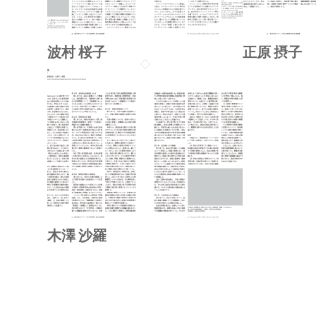
波村 桜子
正原 摂子
木澤 沙羅