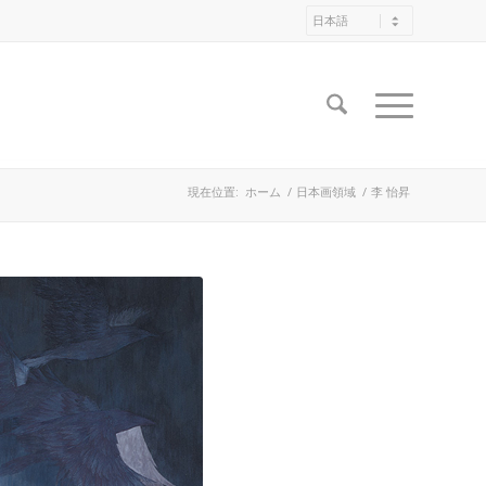
現在位置:
ホーム
/
日本画領域
/
李 怡昇