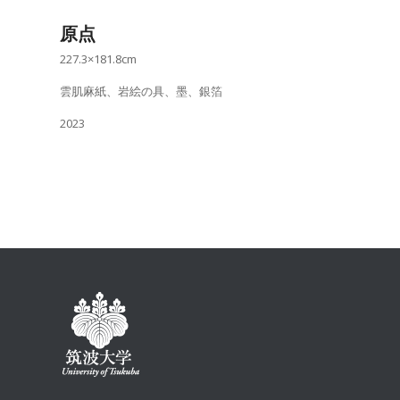
原点
227.3×181.8cm
雲肌麻紙、岩絵の具、墨、銀箔
2023