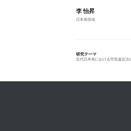
李 怡昇
日本画領域
研究テーマ
近代日本画における空気遠近法