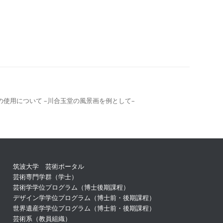
の使用について
–
川合玉堂の風景画を例として
–
筑波大学 芸術ポータル
芸術専門学群（学士）
芸術学学位プログラム（博士後期課程）
デザイン学学位プログラム（博士前・後期課程）
世界遺産学学位プログラム（博士前・後期課程）
芸術系（教員組織）