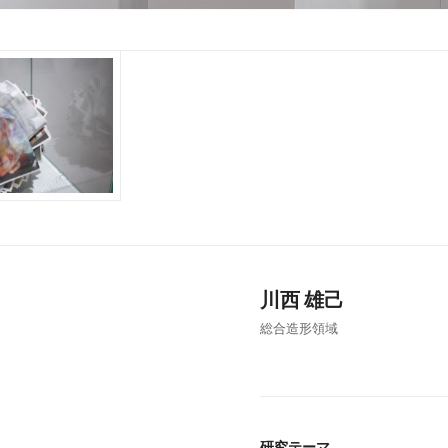
川西 雄己
総合造形領域
研究テーマ