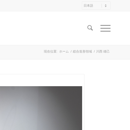
現在位置:
ホーム
/
総合造形領域
/
川西 雄己