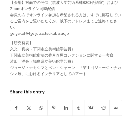
【会場】対面での開催（筑波大学芸術系棟B203会議室）および
Zoomオンライン同時配信
会員の方でオンライン参加を希望される方は、すでに郵送してい
るご案内をご覧いただくか、以下のアドレスまでご連絡くださ
い。
geigaku[@]geijutsu.tsukuba.ac.jp
【研究発表】
久光 真央（下関市立美術館学芸員）
下関市立美術館所蔵の香月泰男コレクションに関する一考察
濱田 洋亮（福島県立美術館学芸員）
ジョージ・ナカシマとベン・シャーン―「第１回ジョージ・ナカ
シマ展」におけるインテリアとしてのアート―
Share this entry