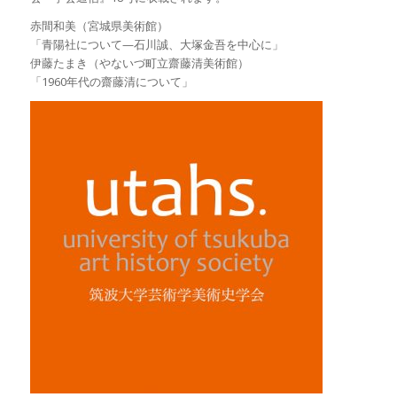
赤間和美（宮城県美術館）
「青陽社について—石川誠、大塚金吾を中心に」
伊藤たまき（やないづ町立齋藤清美術館）
「1960年代の齋藤清について」