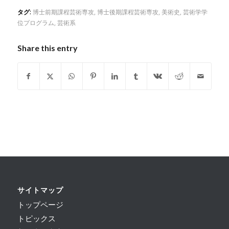
タグ:
博士前期課程芸術専攻
,
博士後期課程芸術専攻
,
美術史
,
芸術学学
位プログラム
,
芸術系
Share this entry
サイトマップ
トップページ
トピックス