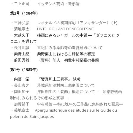
・二上正司 イッテンの芸術・造形論
第2号（1984年）
・三神弘彦 レオナルドの初期浮彫《アレキサンダー》 (上)
・菊地章太 LINTEL ROLLANT D’ENEGOLESME
・
大越久子 挿画にみるシャガールの本質 ―「ダフニスと ク
ロエ」を通して
・長谷川誠 書紀にみる薬師寺の造営経過について
・
柴野由紀 柴野栗山における古碑帖等の審定
・
前田秀雄 〈資料〉印人 初世中村蘭臺の書簡
第1号（1983年）
・
内藤 栄 『鑒真和上三異事』 試考
・長山貞之 茨城県新治村向上庵庭園について
・岡田知子 岸田劉生の「装飾」概念について ―油彩静物画
制作にみられるその形成と変容―
・加賀裕子 中村彝論 ―特に晩年の三作品に集約された画風―
・菊地章太 Aperçu historique des études sur le Guide du
pelerin de Saint-Jacques