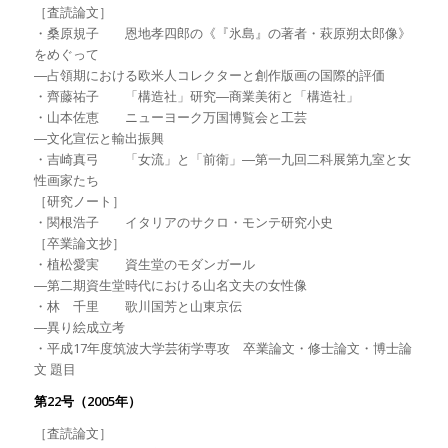
［査読論文］
・桑原規子 恩地孝四郎の《『氷島』の著者・萩原朔太郎像》
をめぐって
―占領期における欧米人コレクターと創作版画の国際的評価
・齊藤祐子 「構造社」研究―商業美術と「構造社」
・山本佐恵 ニューヨーク万国博覧会と工芸
―文化宣伝と輸出振興
・吉崎真弓 「女流」と「前衛」―第一九回二科展第九室と女
性画家たち
［研究ノート］
・関根浩子 イタリアのサクロ・モンテ研究小史
［卒業論文抄］
・植松愛実 資生堂のモダンガール
―第二期資生堂時代における山名文夫の女性像
・林 千里 歌川国芳と山東京伝
―異り絵成立考
・平成17年度筑波大学芸術学専攻 卒業論文・修士論文・博士論
文 題目
第22号（2005年）
［査読論文］