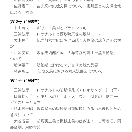
・佐野素子 吉州窯の鉄絵文様について―磁州窯との文様比較
による一考察
第12号（1995年）
・中山典夫 ギリシア美術とプラトン（4）
・三神弘彦 レオナルドと西欧騎馬像の展開（一）
・大木綾子 紀元前六世紀における眠る人物像の成立とその解
釈
・川延安直 常葉美術館所蔵「大塚荷渓宛浦上玉堂書簡巻」に
ついて
・増渕鏡子 明治期におけるマジョリカ焼の受容
・林みちこ 初期文展における婦人読書図について
第11号（1994年）
・三神弘彦 レオナルドの初期浮彫《アレキサンダー》（下）
・日賀野友子 イギリスのアール・ヌーヴォー研究の一側面 ―
ピアズリーと日本―
・勝木言一郎 敦煌壁画の観経変日想観図にみる山水表現とその
意味について
・大谷省吾 超現実主義と機械主義のはざまで―古賀春江、阿
部金剛、東郷青児