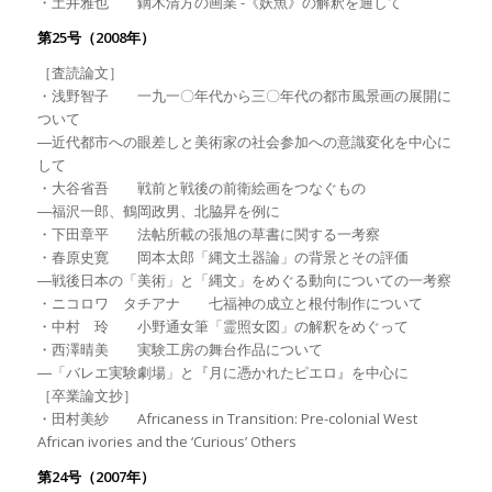
・土井雅也 鏑木清方の画業 -《妖魚》の解釈を通して
第25号（2008年）
［査読論文］
・浅野智子 一九一〇年代から三〇年代の都市風景画の展開に
ついて
―近代都市への眼差しと美術家の社会参加への意識変化を中心に
して
・大谷省吾 戦前と戦後の前衛絵画をつなぐもの
―福沢一郎、鶴岡政男、北脇昇を例に
・下田章平 法帖所載の張旭の草書に関する一考察
・春原史寛 岡本太郎「縄文土器論」の背景とその評価
―戦後日本の「美術」と「縄文」をめぐる動向についての一考察
・ニコロワ タチアナ 七福神の成立と根付制作について
・中村 玲 小野通女筆「霊照女図」の解釈をめぐって
・西澤晴美 実験工房の舞台作品について
―「バレエ実験劇場」と『月に憑かれたピエロ』を中心に
［卒業論文抄］
・田村美紗 Africaness in Transition: Pre-colonial West
African ivories and the ‘Curious’ Others
第24号（2007年）