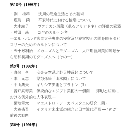
第10号（1993年）
・劉 梅琴 沈周の隠逸生活とその芸術
・鹿島 繭 平安時代における檜扇について
・大木綾子 ヴァチカン所蔵《眠るアリアドネ》の評価の変遷
・村田 慈 ゴヤのカルトン考
―エル・パルド宮皇太子夫妻の寝室及び寝室控えの間を飾るタピ
スリーのためのカルトンについて
・五十殿利治 メカニズムとモダニズム―大正期新興美術運動か
ら昭和初期のモダニズムへ（その一）
第9号（1992年）
・真保 亨 安楽寺本系北野天神縁起について
・李 元恵 梁彭孫筆「山水図」について
・中山典夫 ギリシア美術とプラトン（3）
・曽戸真寿美 伝統的なエジプト美術の一側面 ― 浮彫と絵画に
おける例外的な人体表現―
・菊地章太 マエストロ・デ・カベスタニの研究（四）
・大谷省吾 イタリア未来派の紹介と日本近代洋画 ― 1912年
前後の動向
第8号（1991年）