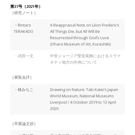
第37号（2021年）
［研究ノート］
・Rintaro
A Reappraisal Note on Léon Frederic’s
TERAKADO
All Things Die, but All Will Be
Resurrected through God’s Love
(Ohara Museum of Art, Kurashiki)
・武田一文
中世ジョージア聖堂装飾におけるスヴァ
ネティ地方の作例について
［展覧会評］
・林みちこ
Drawing on Nature: Taki Katei’s Japan
World Museum, National Museums
Liverpool / 4 October 2019 to 13 April
2020
［卒業論文抄］