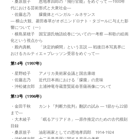
・桑原規子 恩地孝四郎の『飛行官能』をめぐって ―1930年
代における芸術形式と大衆社会―
・佐藤志乃 朦朧体とベンガル・ルネサンス
― 横山大観、菱田春草がオボニンドロナト・タゴールに与えた影
響について（一）
・横島菜穂子 国宝源氏物語絵巻についての一考察 ―和歌の絵画
化という視点から
・殿内真帆 「決定的瞬間」という言説 ― 戦後日本写真界に
おけるカルティエ＝ブレッソン受容をめぐって―
第14号（1997年）
・星野睦子 アメリカ美術家会議と国吉康雄
・佐藤志乃 近代日本画における「朦朧」の意味
・沖松健次郎 土浦神竜寺蔵普賢延命菩薩画像について
第13号（1996年）
・金田千秋 カント『判断力批判』翻訳の試み ― 1節から22節
まで―
・大木綾子 「眠るアリアドネ」―原作推定のための古代模刻
目録
・桑原規子 油彩画家としての恩地孝四郎 1914‐1924
・沖松健次郎 十二天曼荼羅に関する若干の考察