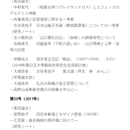
［査読論文］
・中村友代 《稲妻を持つアレクサンドロス》とエフェソスの
アルテミス神殿
―肖像表現と設置場所に関する一考察
・古谷美也子 日光山輪王寺蔵《舞楽図屏風》についての一考察
［研究ノート］
・五十殿利治 「山口勝弘日記」（仮称）の調査研究について
・吉崎真弓 武藤嘉亭《下町の思い出》－山川秀峰と上野・浅
草の記憶
・伊藤佳之 清水登之日記「略誌」（1907〜1916） その1
［2018年臺日五大學藝術史研究生交流研討會］
・大城杏奈 古谷美也子 黄士誠（序文 林 みちこ）
［卒業論文抄］
・大城杏奈 弘法大師像の造立背景について
―高野山金剛峯寺萬日大師像を中心に―
第33号（2017年）
［査読論文］
・星野睦子 旧日本劇場とモザイク壁画（1933年）
―工芸家・板谷梅樹の再評価に向けて―
［研究ノート］