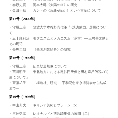
・春原史寛 岡本太郎《太陽の塔》の研究
・金田千秋 カントの《ästhetisch》という言葉について
第17号（2000年）
・守屋正彦 筑波大学本狩野尚信筆『?渓訪戴図』屏風につい
て
・五十殿利治 モダニズムとメカニズム（承前）― 玉村善之助と
その周辺―
・長嶋圭哉 《肇国創業絵巻》の研究
第16号（1999年）
・守屋正彦 伝真壁道無像について
・西川明子 東北地方における毘沙門天像と田村麻呂伝説の関
連について」
・齊藤祐子 「構造社」研究 ― 平和記念東京博覧会から結成
まで―
第15号（1998年）
・中山典夫 ギリシア美術とプラトン（5）
・三神弘彦 レオナルドと西欧騎馬像の展開（二）