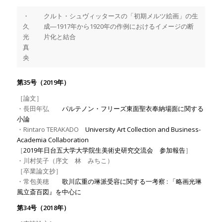
・
クルト・シュヴィッタースの「初期メルツ絵画」の生
久
成―1917年から1920年の作例におけるイメージの断
光
片化と結合
真
央
第35号（2019年）
［論文］
・長田年弘
パルテノン・フリーズ東面聖衣奉納場面に関する
小論
・Rintaro TERAKADO
University Art Collection and Business-
Academia Collaboration
［
2019年日台五大学大学院生美術史研究交流会 参加報告
］
・川村笑子（序文 林 みちこ）
［卒業論文抄］
・常包美穂
歌川広重の琳派受容に関する一考察 : 「略画光琳
風立斎百図』を中心に
第34号（2018年）