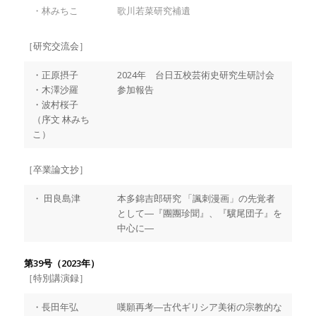
・林みちこ
歌川若菜研究補遺
［研究交流会］
・正原摂子
2024年 台日五校芸術史研究生研討会
・木澤沙羅
参加報告
・波村桜子
（序文 林みち
こ）
［卒業論文抄］
・ 田良島津
本多錦吉郎研究 「諷刺漫画」の先覚者
として―『團團珍聞』、『驥尾団子』を
中心に―
第39号（2023年）
［特別講演録］
・長田年弘
嘆願再考―古代ギリシア美術の宗教的な