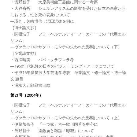
・浅野智子 大原美術館工芸館に関する一考察
・大谷省吾 シュルレアリスムの影響を受けた日本の画家たち
における，性と死の表象について
―瑛九，矢崎博信，浜田浜雄を例に
［博士論文抄］
・関根浩子 フラ・ベルナルディーノ・カイーミの「代用エル
サレム」
―ヴァラッロのサクロ・モンテの失われた形態について（下）
［卒業論文抄］
・西澤晴美 パパ・タラフマラ考
―1960年代以降の日本のパフォーミング・アーツについて
・平成16年度筑波大学芸術学専攻 卒業論文・修士論文・博士論
文 題目
・澤柳大五郎蔵書目録
第21号（2004年）
・関根浩子 フラ・ベルナルディーノ・カイーミの「代用エル
サレム」
―ヴァラッロのサクロ・モンテの失われた形態について（上）
・伊藤加奈子 「一つ家」考―歌川国芳を中心に
・浅野智子 遠藤廣と雑誌『彫塑』について