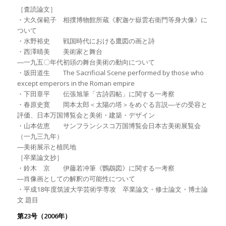
［査読論文］
・大久保範子 相撲博物館所蔵《釈迦ケ嶽雲右衛門等身大像》に
ついて
・水野裕史 戦国時代における鷹図の画と詩
・西澤晴美 美術家と舞台
―一九五〇年代初頭の舞台美術の動向について
・坂田道生 The Sacrificial Scene performed by those who
except emperors in the Roman empire
・下田章平 伝張旭筆「古詩四帖」に関する一考察
・春原史寛 岡本太郎＜太陽の塔＞をめぐる言説―その受容と
評価、日本万国博覧会と美術・建築・デザイン
・山本佐恵 サンフランシスコ万国博覧会日本古美術展覧会
（一九三九年）
―美術展示と植民地
［卒業論文抄］
・鈴木 京 伊藤若冲筆《鸚鵡図》に関する一考察
―肖像画としての解釈の可能性について
・平成18年度筑波大学芸術学専攻 卒業論文・修士論文・博士論
文 題目
第23号（2006年）