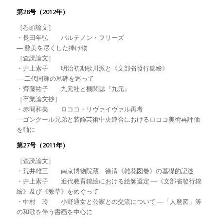
第28号（2012年）
［巻頭論文］
・長田年弘 パルテノン・フリーズ
― 贅美を尽くした捧げ物
［査読論文］
・井上素子 明治初期歌川派と《文部省發行錦繪》
― 二代国輝の墓碑を巡って
・齊藤祐子 九元社と機関誌『九元』
［卒業論文抄］
・赤間和美 ロココ・リヴァイヴァル再考
―ゴンクール兄弟と装飾芸術中央連合におけるロココ美術再評価
を軸に
第27号（2011年）
［査読論文］
・荒井雄三 南京博物院蔵 徐渭《雑花図巻》の基礎的記述
・井上素子 近代教育錦絵における絵師選定 ―《文部省發行錦
繪》及び《教草》をめぐって
・中村 玲 小野通女と公家との交流について ―「人麿図」等
の和歌を伴う書画を中心に