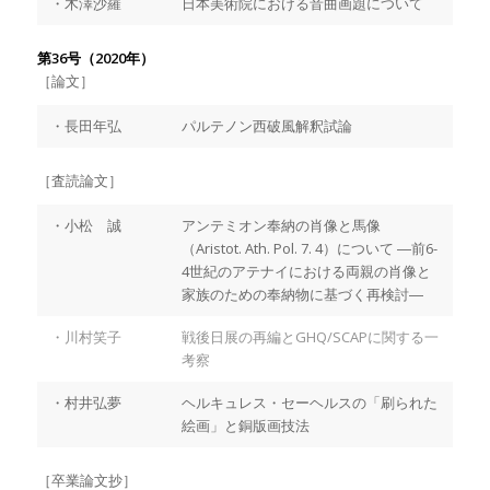
・木澤沙羅
日本美術院における音曲画題について
第36号（2020年）
［論文］
・長田年弘
パルテノン西破風解釈試論
［査読論文］
・小松 誠
アンテミオン奉納の肖像と馬像
（Aristot. Ath. Pol. 7. 4）について ―前6-
4世紀のアテナイにおける両親の肖像と
家族のための奉納物に基づく再検討―
・川村笑子
戦後日展の再編とGHQ/SCAPに関する一
考察
・村井弘夢
ヘルキュレス・セーヘルスの「刷られた
絵画」と銅版画技法
［卒業論文抄］