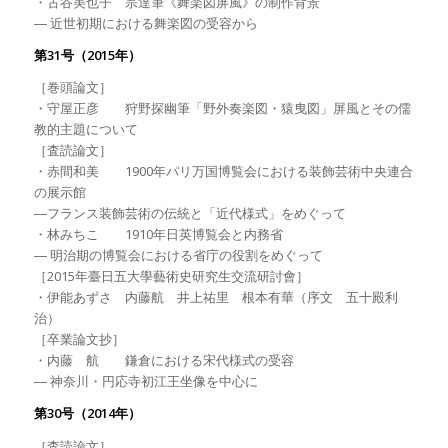
・古谷美也子 宗達筆《舞楽図屏風》の制作背景
― 近世初期における舞楽図の受容から
第31号（2015年）
［巻頭論文］
・守屋正彦 狩野探幽筆「野外奏楽図・猿曳図」屏風とその儒
教的主題について
［査読論文］
・赤間和美 1900年パリ万国博覧会における装飾芸術中央連合
の展示館
―フランス装飾芸術の伝統と「近代様式」をめぐって
・林みちこ 1910年日英博覧会と内務省
― 明治期の博覧会における省庁の役割をめぐって
［2015年臺日五大學藝術史研究生交流研討會］
・伊能あずさ 内藤航 井上祐里 根本有華（序文 五十殿利
治）
［卒業論文抄］
・内藤 航 鎌倉における宋代様式の受容
― 神奈川・円応寺初江王坐像を中心に
第30号（2014年）
［査読論文］