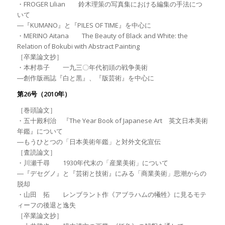
・FROGER Lilian 鈴木理策の写真集における編集の手法につ
いて
―『KUMANO』と『PILES OF TIME』を中心に
・MERINO Aitana The Beauty of Black and White: the
Relation of Bokubi with Abstract Painting
［卒業論文抄］
・本村恭子 一九三〇年代初頭の戦争美術
―創作版画誌『白と黒』、『版芸術』を中心に
第26号（2010年）
［巻頭論文］
・五十殿利治 『The Year Book of Japanese Art 英文日本美術
年鑑』について
―もうひとつの「日本美術年鑑」と対外文化宣伝
［査読論文］
・川瀬千尋 1930年代末の「産業美術」について
―『デセグノ』と『芸術と技術』にみる「商業美術」思潮からの
脱却
・山田 拓 レンブラント作《アブラハムの犧牲》に見るモテ
ィーフの後退と逸失
［卒業論文抄］