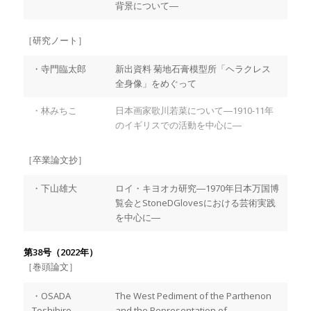
背景について―
［研究ノート］
・寺門臨太郎
新出資料 菊地石膏模型所「ヘラクレス
全身像」をめぐって
・林みちこ
日本画家歌川若菜について―1910-11年
のイギリスでの活動を中心に―
［卒業論文抄］
・下山雄大
ロイ・キヨオカ研究―1970年日本万国博
覧会とStoneDGlovesにおける芸術実践
を中心に―
第38号（2022年）
［巻頭論文］
・OSADA
The West Pediment of the Parthenon
Toshihiro
and the Representation of