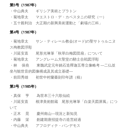
第5号（1987年）
・中山典夫 ギリシア美術とプラトン
・菊地章太 マエストロ・デ・カベスタニの研究（一）
・五十殿利治 大正期の新興美術運動と「劇場の三科」
第4号（1987年）
・菊地章太 サン・ティレール教会(オード)の聖サトゥルニヌ
ス殉教図浮彫
・川延安直 尾形光琳筆「秋草白梅図団扇」について
・菊地章太 アングレーム大聖堂の騎士合戦図浮彫
・林 保堯 東魏武定元年銘石造釋迦五尊立像略考 ―二仏並
坐与観世音的図像構成及其成立基礎―
・前田秀雄 初世中村蘭臺刻印年譜（稿）
第3号（1985年）
・真保 亨 為世本三十六歌仙絵
・川延安直 根津美術館蔵 尾形光琳筆「白楽天図屏風」につ
いて
・正木 晃 慶州南山―現況と新知見
・内藤 栄 創建期唐招提寺の造営経過
・中山典夫 アフロディテ・パンデモス