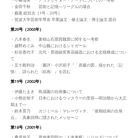
・小暮瑠美 アウトサイダー・アートについての一考察
・金田千秋 芸術と記憶―リーグルの場合
・藝叢 総目次［1号－20号］
・筑波大学芸術学専攻 卒業論文・修士論文・博士論文 題目
第20号（2003年）
・八木春生 麦積山石窟西魏窟に関する一考察
・越野めぐみ 中山巍におけるシャガール
・杉谷香代子 元代・景徳鎮窯青花磁器における文様構成につい
て
・五十殿利治 〈書評〉小沢節子『「原爆の図」描かれた〈記
憶〉、語られた〈絵画〉』を読む
第19号（2002年）
・伊藤たまき 島成園の自画像について
・小熊佐智子 日本におけるウィスラーの受容―明治期から大正
期まで―
・鈴木育乃 カジミール・マレーヴィチ、「後期絵画の出発
点」．具象回帰に隠されたメッセージ
第18号（2001年）
・桑原規子 恩地孝四郎の〈人体考察〉シリーズについて