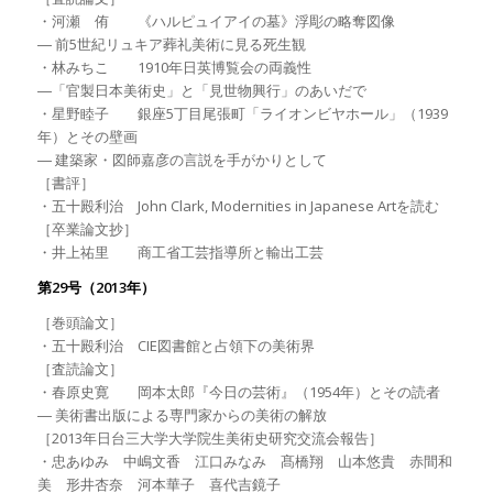
・河瀬 侑 《ハルピュイアイの墓》浮彫の略奪図像
― 前5世紀リュキア葬礼美術に見る死生観
・林みちこ 1910年日英博覧会の両義性
―「官製日本美術史」と「見世物興行」のあいだで
・星野睦子 銀座5丁目尾張町「ライオンビヤホール」（1939
年）とその壁画
― 建築家・図師嘉彦の言説を手がかりとして
［書評］
・五十殿利治 John Clark, Modernities in Japanese Artを読む
［卒業論文抄］
・井上祐里 商工省工芸指導所と輸出工芸
第29号（2013年）
［巻頭論文］
・五十殿利治 CIE図書館と占領下の美術界
［査読論文］
・春原史寛 岡本太郎『今日の芸術』（1954年）とその読者
― 美術書出版による専門家からの美術の解放
［2013年日台三大学大学院生美術史研究交流会報告］
・忠あゆみ 中嶋文香 江口みなみ 髙橋翔 山本悠貴 赤間和
美 形井杏奈 河本華子 喜代吉鏡子