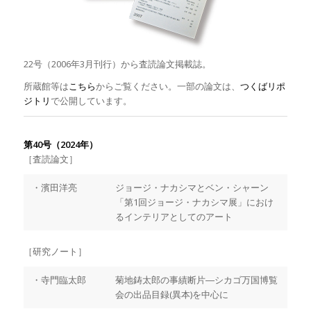
22号（2006年3月刊行）から査読論文掲載誌。
所蔵館等は
こちら
からご覧ください。一部の論文は、
つくばリポ
ジトリ
で公開しています。
第40号（2024年）
［査読論文］
・濱田洋亮
ジョージ・ナカシマとベン・シャーン
「第1回ジョージ・ナカシマ展」におけ
るインテリアとしてのアート
［研究ノート］
・寺門臨太郎
菊地鋳太郎の事績断片―シカゴ万国博覧
会の出品目録(異本)を中心に