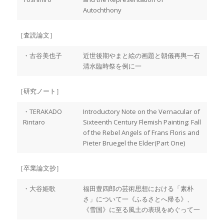
Autochthony
［査読論文］
・古谷美也子
近世後期やまと絵の画題と朝儀再輿一石
清水臨時祭を例に一
［研究ノート］
・TERAKADO
Introductory Note on the Vernacular of
Rintaro
Sixteenth Century Flemish Painting: Fall
of the Rebel Angels of Frans Floris and
Pieter Bruegel the Elder(Part One)
［卒業論文抄］
・大谷姫歌
福田豊四郎の芸術思想における「素朴
さ」について一《ふるさとへ帰る》、
《雪国》に至る風土の表現をめぐって一