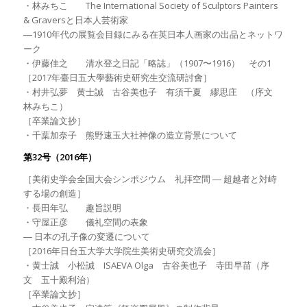
・林みちこ The International Society of Sculptors Painters
& Graversと日本人芸術家
―1910年代の展覧会目録にみる在英日本人画家の出品とネットワ
ーク
・伊藤佳之 清水登之日記「略誌」（1907〜1916） その1
［2017年臺日五大學藝術史研究生交流研討會］
・村井弘夢 黄士誠 古谷美也子 有須千夏 繆思庄 （序文
林みちこ）
［卒業論文抄］
・千葉加奈子 熊野速玉大社神像の造立背景について
第32号（2016年）
［美術史学会全国大会シンポジウム 礼拝空間 ― 超越者と対峙
する場の創造］
・長田年弘 趣旨説明
・守屋正彦 儀礼空間の表象
― 日本の孔子像の変遷について
［2016年日台五大学大学院生美術史研究交流会］
・黄士誠 小松誠 ISAEVA Olga 古谷美也子 寺田早苗（序
文 五十殿利治）
［卒業論文抄］