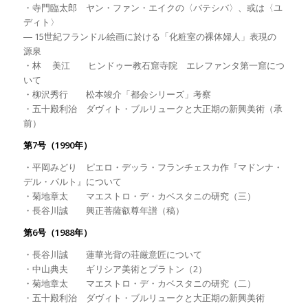
・寺門臨太郎 ヤン・ファン・エイクの〈バテシバ〉、或は〈ユ
ディト〉
― 15世紀フランドル絵画に於ける「化粧室の裸体婦人」表現の
源泉
・林 美江 ヒンドゥー教石窟寺院 エレファンタ第一窟につ
いて
・柳沢秀行 松本竣介「都会シリーズ」考察
・五十殿利治 ダヴィト・ブルリュークと大正期の新興美術（承
前）
第7号（1990年）
・平岡みどり ピエロ・デッラ・フランチェスカ作『マドンナ・
デル・パルト』について
・菊地章太 マエストロ・デ・カベスタニの研究（三）
・長谷川誠 興正菩薩叡尊年譜（稿）
第6号（1988年）
・長谷川誠 蓮華光背の荘厳意匠について
・中山典夫 ギリシア美術とプラトン（2）
・菊地章太 マエストロ・デ・カベスタニの研究（二）
・五十殿利治 ダヴィト・ブルリュークと大正期の新興美術