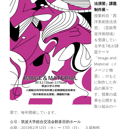
法演習」課題
制作展－
授業科目「西
洋美術技法演
習」（芸術専
攻洋画領域）
を受講してい
る学生7名が課
題テーマ
「Image and
Material （イ
メージと物
質）」のもと
に制作した作
品の展示で
す。授業の成
果を公開する
取り組みの一
環で、毎年開催しています。
会場：
筑波大学総合交流会館多目的ホール
会期：2013年2月12日（火）〜 17日（日） 入場無料