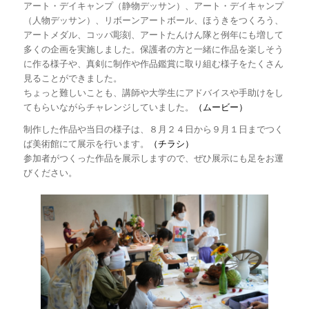
アート・デイキャンプ（静物デッサン）、アート・デイキャンプ
（人物デッサン）、リボーンアートボール、ほうきをつくろう、
アートメダル、コッパ彫刻、アートたんけん隊と例年にも増して
多くの企画を実施しました。保護者の方と一緒に作品を楽しそう
に作る様子や、真剣に制作や作品鑑賞に取り組む様子をたくさん
見ることができました。
ちょっと難しいことも、講師や大学生にアドバイスや手助けをし
てもらいながらチャレンジしていました。
（ムービー）
制作した作品や当日の様子は、８月２４日から９月１日までつく
ば美術館にて展示を行います。
（チラシ）
参加者がつくった作品を展示しますので、ぜひ展示にも足をお運
びください。