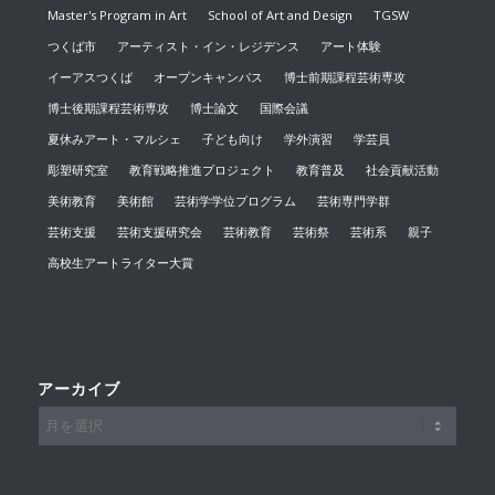
Master's Program in Art
School of Art and Design
TGSW
つくば市
アーティスト・イン・レジデンス
アート体験
イーアスつくば
オープンキャンパス
博士前期課程芸術専攻
博士後期課程芸術専攻
博士論文
国際会議
夏休みアート・マルシェ
子ども向け
学外演習
学芸員
彫塑研究室
教育戦略推進プロジェクト
教育普及
社会貢献活動
美術教育
美術館
芸術学学位プログラム
芸術専門学群
芸術支援
芸術支援研究会
芸術教育
芸術祭
芸術系
親子
高校生アートライター大賞
アーカイブ