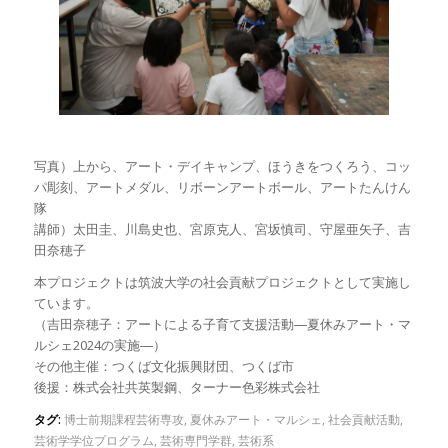
写真）上から、アート・デイキャンプ、ほうきをつくろう、コッ
パ彫刻、アートメダル、リボーンアートボール、アートたんけん
隊
講師）太田圭、川島史也、宮原克人、宮坂慎司、守屋亜矢子、吉
田奈穂子
本プロジェクトは筑波大学の社会貢献プロジェクトとして実施し
ています。
（吉田奈穂子：アートによる子育て支援活動―夏休みアート・マ
ルシェ2024の実施―）
その他主催：つくば文化振興財団、つくば市
後援：株式会社共英製鋼、ターナー色彩株式会社
タグ:
博士前期課程芸術専攻
,
夏休みアート・マルシェ
,
社会貢献活動
,
芸術学学位プログラム
,
芸術専門学群
,
芸術系