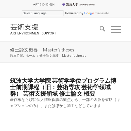
Powered by
Translate
修士論文概要 Master’s theses
現在位置:
ホーム
/
修士論文概要 Master’s theses
筑波大学大学院 芸術学学位プログラム博
士前期課程（旧：芸術専攻 芸術学領域
群） 芸術支援領域 修士論文 概要
著作権ならびに個人情報保護の観点から、一部の図版を省略（キ
ャプションのみ）、またはぼかし加工などしています。