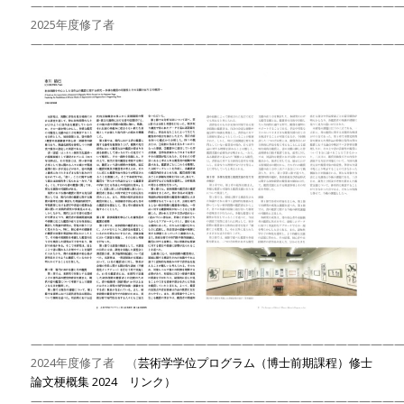
———————————————————————————————
2025年度修了者
———————————————————————————————
———————————————————————————————
2024年度修了者 （
芸術学学位プログラム（博士前期課程）修士
論文梗概集 2024 リンク）
———————————————————————————————