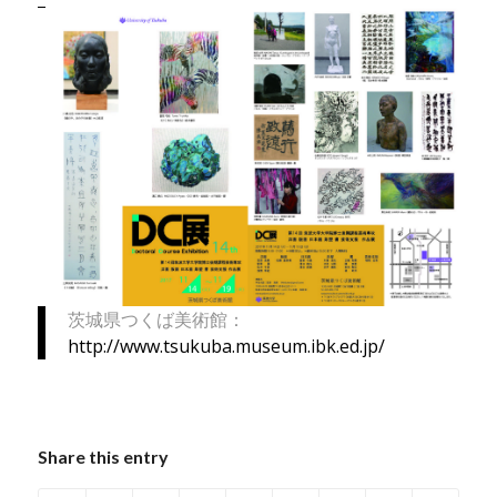
茨城県つくば美術館：
http://www.tsukuba.museum.ibk.ed.jp/
Share this entry