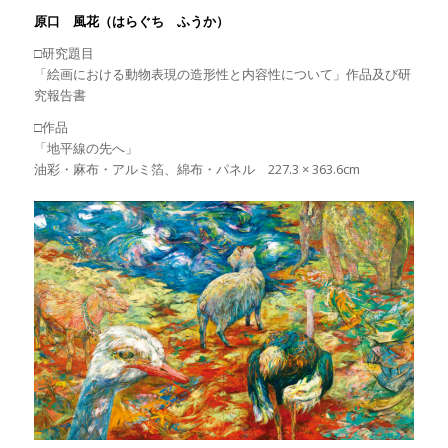
原口 風花（はらぐち ふうか）
□研究題目
「絵画における動物表現の造形性と内容性について」作品及び研
究報告書
□作品
「地平線の先へ」
油彩・麻布・アルミ箔、綿布・パネル 227.3 × 363.6cm