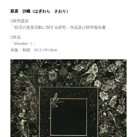
萩原 沙織（はぎわら さおり）
□研究題目
「幼児の造形活動に関する研究」作品及び研究報告書
□作品
「theater Ⅰ」
木版・和紙 91.5 ×91.0cm