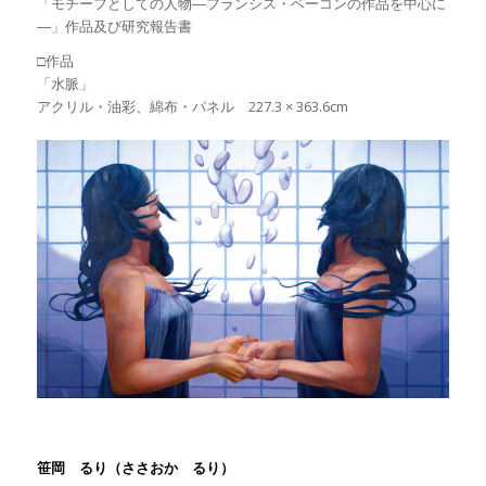
「モチーフとしての人物―フランシス・ベーコンの作品を中心に
―」作品及び研究報告書
□作品
「水脈」
アクリル・油彩、綿布・パネル 227.3 × 363.6cm
笹岡 るり（ささおか るり）