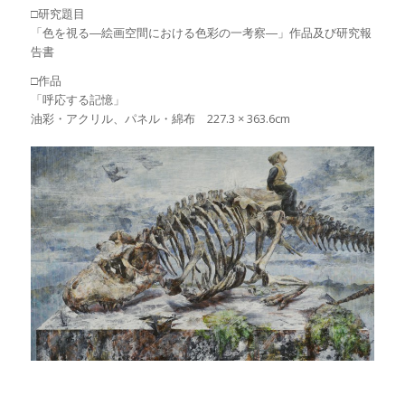
□研究題目
「色を視る―絵画空間における色彩の一考察―」作品及び研究報
告書
□作品
「呼応する記憶」
油彩・アクリル、パネル・綿布 227.3 × 363.6cm