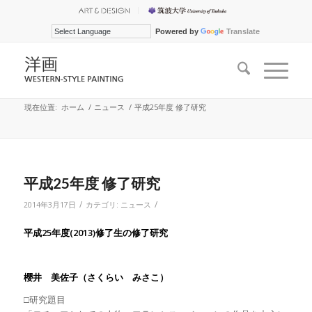
Powered by
Translate
現在位置:
ホーム
/
ニュース
/
平成25年度 修了研究
平成25年度 修了研究
/
/
2014年3月17日
カテゴリ:
ニュース
平成25年度(2013)修了生の修了研究
櫻井 美佐子（さくらい みさこ）
□研究題目