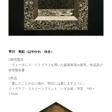
早川 有紀（はやかわ ゆき）
□研究題目
「ウォータレス・リトグラフを用いた版画表現の研究」作品及び
研究報告書
□作品
「愛したことのない彼が、明日には愛しますように」
リトグラフ・スクリーンプリント、いずみ紙・洋箔 160 ×
172cm