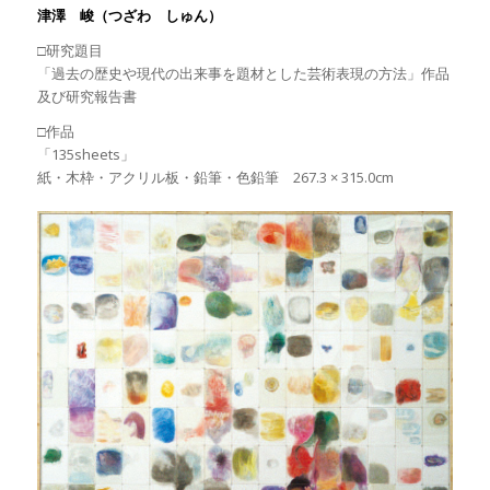
津澤 峻（つざわ しゅん）
□研究題目
「過去の歴史や現代の出来事を題材とした芸術表現の方法」作品
及び研究報告書
□作品
「135sheets」
紙・木枠・アクリル板・鉛筆・色鉛筆 267.3 × 315.0cm