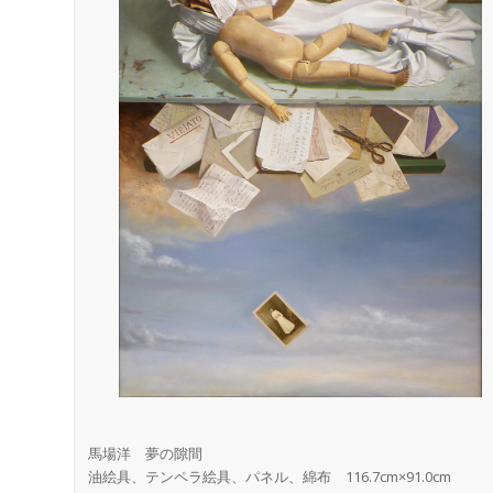
馬場洋 夢の隙間
油絵具、テンペラ絵具、パネル、綿布 116.7cm×91.0cm