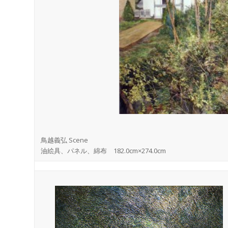
鳥越義弘 Scene
油絵具、パネル、綿布 182.0cm×274.0cm