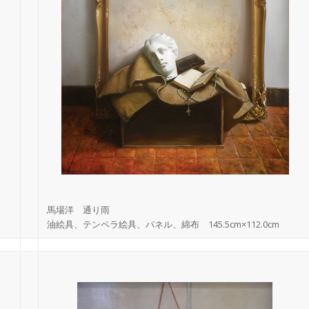
馬場洋 通り雨
油絵具、テンペラ絵具、パネル、綿布 145.5cm×112.0cm