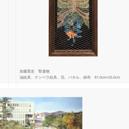
加藤寛史 聖遺物
油絵具、テンペラ絵具、箔、パネル、綿布 81.0cm×26.0cm