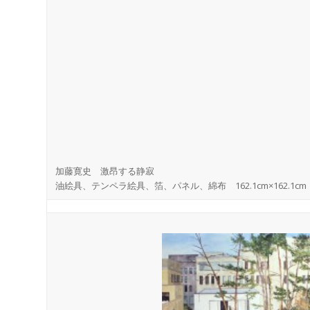
加藤寛史 激昂する静寂
油絵具、テンペラ絵具、箔、パネル、綿布 162.1cm×162.1cm