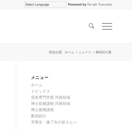
Powered by
Translate
現在位置:
ホーム
/
ニュース
/
第8回DC展
メニュー
ホーム
トピックス
芸術専門学群 洋画領域
博士前期課程 洋画領域
博士後期課程
教員紹介
卒業生・修了生の皆さんへ