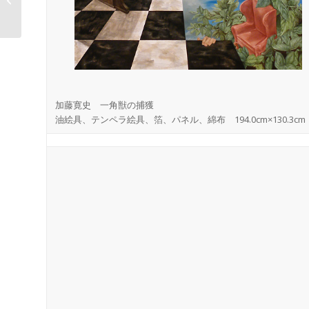
10日（火）�...
加藤寛史 一角獣の捕獲
油絵具、テンペラ絵具、箔、パネル、綿布 194.0cm×130.3cm