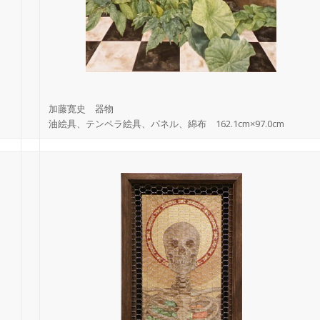
加藤寛史 器物
油絵具、テンペラ絵具、パネル、綿布 162.1cm×97.0cm