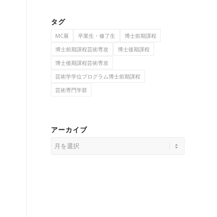
タグ
MC展
卒業生・修了生
博士前期課程
博士前期課程芸術専攻
博士後期課程
博士後期課程芸術専攻
芸術学学位プログラム博士前期課程
芸術専門学群
アーカイブ