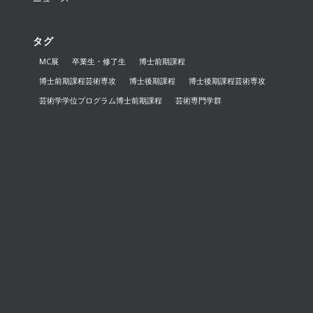
タグ
MC展
卒業生・修了生
博士前期課程
博士前期課程芸術専攻
博士後期課程
博士後期課程芸術専攻
芸術学学位プログラム博士前期課程
芸術専門学群