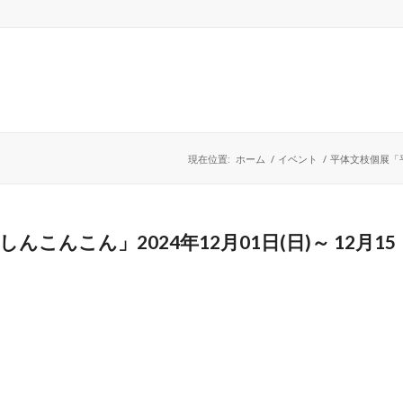
現在位置:
ホーム
/
イベント
/
平体文枝個展「平体
んこん」2024年12月01日(日)～ 12月15