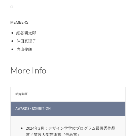
MEMBERS:
細谷耕太郎
仲田真理子
内山俊朗
More Info
紹介動画
AWARDS・EXHIBITION
2024年3月：デザイン学学位プログラム最優秀作品
賞／筑波大学芸術賞（最高賞）