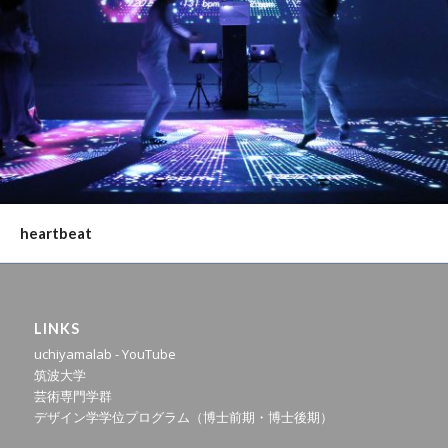
heartbeat
LINKS
uchiyamalab - YouTube
筑波大学
芸術専門学群
デザイン学学位プログラム（博士前期・博士後期）