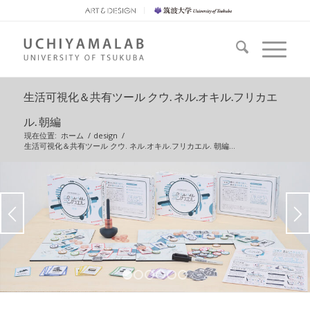
生活可視化＆共有ツール クウ. ネル.オキル.フリカエ
ル. 朝編
現在位置:
ホーム
/
design
/
生活可視化＆共有ツール クウ. ネル.オキル.フリカエル. 朝編...
1
2
3
4
5
6