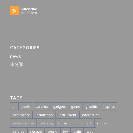
Subscribe
to RSS Feed
CATEGORIES
news
未分類
TAGS
ar
book
daruma
gadgets
game
graphic
haptics
healthcare
installation
instrument
interaction
kaleidoscope
learning
music
noncontact
robots
service
signage
sound
toy
train
web