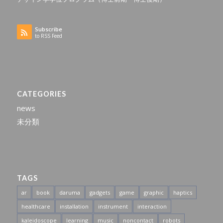
Subscribe
to RSS Feed
CATEGORIES
news
未分類
TAGS
ar
book
daruma
gadgets
game
graphic
haptics
healthcare
installation
instrument
interaction
kaleidoscope
learning
music
noncontact
robots