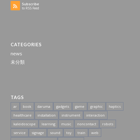
Subscribe
to RSS Feed
CATEGORIES
news
未分類
TAGS
ar
book
daruma
gadgets
game
graphic
haptics
healthcare
installation
instrument
interaction
kaleidoscope
learning
music
noncontact
robots
service
signage
sound
toy
train
web