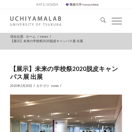
現在位置:
ホーム
/
news
/
【展示】未来の学校祭2020脱皮キャンパス展 出展
【展示】未来の学校祭2020脱皮キャン
パス展 出展
/
/
2020年2月20日
カテゴリ:
news