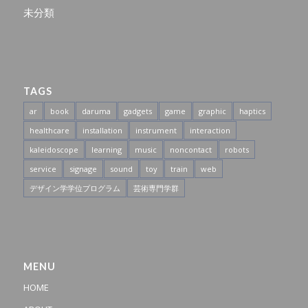
未分類
TAGS
ar
book
daruma
gadgets
game
graphic
haptics
healthcare
installation
instrument
interaction
kaleidoscope
learning
music
noncontact
robots
service
signage
sound
toy
train
web
デザイン学学位プログラム
芸術専門学群
MENU
HOME