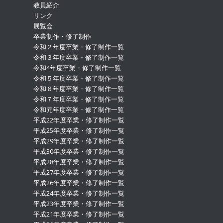
教員紹介
リンク
展覧会
卒業制作・修了制作
令和２年度卒業・修了制作一覧
令和３年度卒業・修了制作一覧
令和4年度卒業・修了制作一覧
令和５年度卒業・修了制作一覧
令和６年度卒業・修了制作一覧
令和７年度卒業・修了制作一覧
令和元年度卒業・修了制作一覧
平成22年度卒業・修了制作一覧
平成25年度卒業・修了制作一覧
平成29年度卒業・修了制作一覧
平成30年度卒業・修了制作一覧
平成28年度卒業・修了制作一覧
平成27年度卒業・修了制作一覧
平成26年度卒業・修了制作一覧
平成24年度卒業・修了制作一覧
平成23年度卒業・修了制作一覧
平成21年度卒業・修了制作一覧