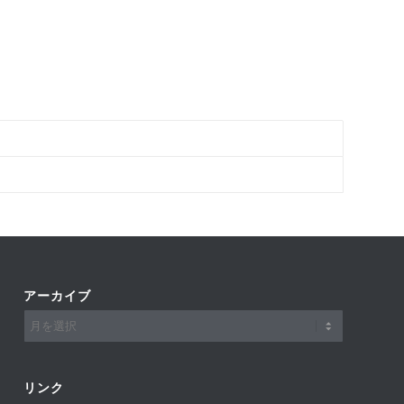
アーカイブ
リンク