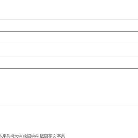
 多摩美術大学 絵画学科 版画専攻 卒業