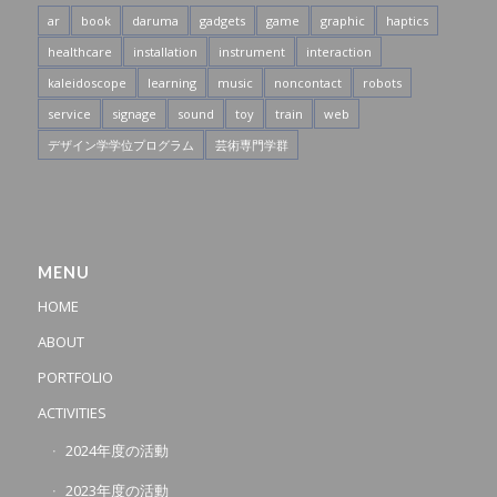
ar
book
daruma
gadgets
game
graphic
haptics
healthcare
installation
instrument
interaction
kaleidoscope
learning
music
noncontact
robots
service
signage
sound
toy
train
web
デザイン学学位プログラム
芸術専門学群
MENU
HOME
ABOUT
PORTFOLIO
ACTIVITIES
2024年度の活動
2023年度の活動