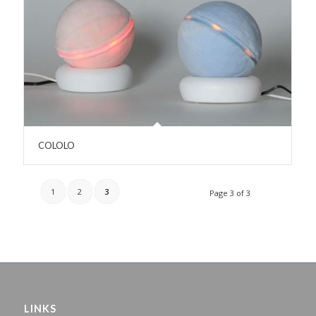
COLOLO
1
2
3
Page 3 of 3
LINKS