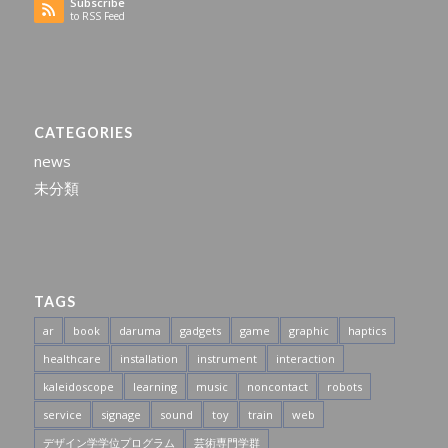
Subscribe
to RSS Feed
CATEGORIES
news
未分類
TAGS
ar
book
daruma
gadgets
game
graphic
haptics
healthcare
installation
instrument
interaction
kaleidoscope
learning
music
noncontact
robots
service
signage
sound
toy
train
web
デザイン学学位プログラム
芸術専門学群