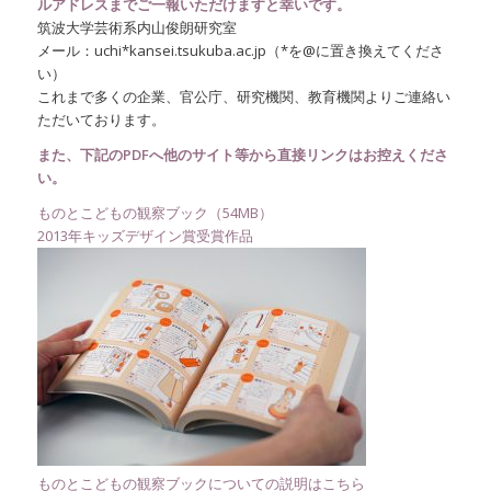
ルアドレスまでご一報いただけますと幸いです。
筑波大学芸術系内山俊朗研究室
メール：uchi*kansei.tsukuba.ac.jp（*を@に置き換えてくださ
い）
これまで多くの企業、官公庁、研究機関、教育機関よりご連絡い
ただいております。
また、下記のPDFへ他のサイト等から直接リンクはお控えくださ
い。
ものとこどもの観察ブック（54MB）
2013年キッズデザイン賞受賞作品
ものとこどもの観察ブックについての説明はこちら