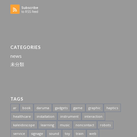
Subscribe
to RSS Feed
CATEGORIES
news
未分類
TAGS
ar
book
daruma
gadgets
game
graphic
haptics
healthcare
installation
instrument
interaction
kaleidoscope
learning
music
noncontact
robots
service
signage
sound
toy
train
web