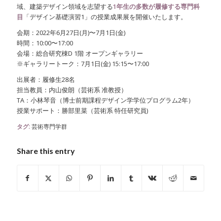
域、建築デザイン領域を志望する
1年生の多数が履修する専門科
目
「デザイン基礎演習1」の授業成果展を開催いたします。
会期：2022年6月27日(月)〜7月1日(金)
時間：10:00〜17:00
会場：総合研究棟D 1階 オープンギャラリー
※ギャラリートーク：7月1日(金) 15:15〜17:00
出展者：履修生28名
担当教員：内山俊朗（芸術系 准教授）
TA：小林琴音（博士前期課程デザイン学学位プログラム2年）
授業サポート：勝部里菜（芸術系 特任研究員)
タグ:
芸術専門学群
Share this entry