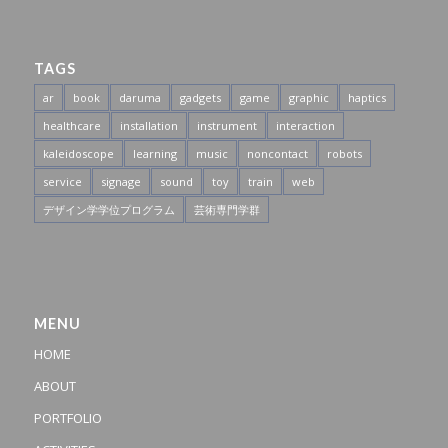
TAGS
ar
book
daruma
gadgets
game
graphic
haptics
healthcare
installation
instrument
interaction
kaleidoscope
learning
music
noncontact
robots
service
signage
sound
toy
train
web
デザイン学学位プログラム
芸術専門学群
MENU
HOME
ABOUT
PORTFOLIO