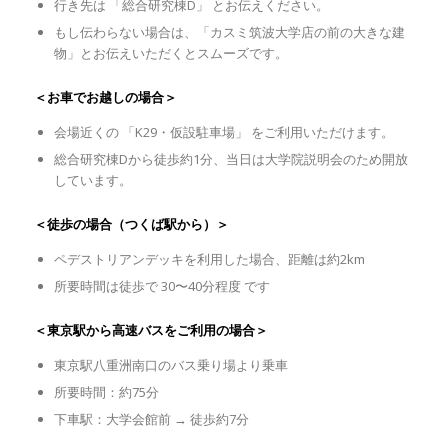
行き先は 「総合研究棟D」 とお伝えください。
もし伝わらない場合は、「カスミ筑波大学店の前の大きな建
物」とお伝えいただくとスムーズです。
＜お車でお越しの場合＞
会場近くの 「K29・仮設駐車場」 をご利用いただけます。
総合研究棟Dから徒歩約1分、当日は大学院説明会のため開放
しています。
＜徒歩の場合（つくば駅から）＞
ペデストリアンデッキを利用した場合、距離は約2km
所要時間は徒歩で 30〜40分程度 です
＜東京駅から高速バスをご利用の場合＞
東京駅八重洲南口のバス乗り場より乗車
所要時間：約75分
下車駅：大学会館前 → 徒歩約7分