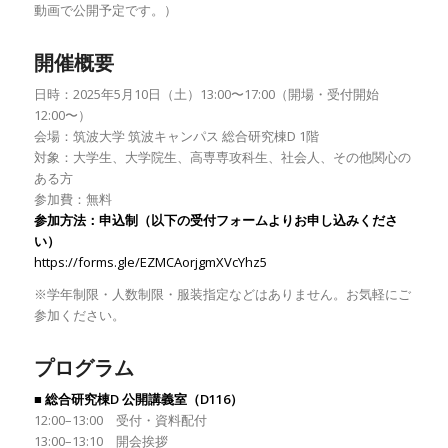
動画で公開予定です。）
開催概要
日時：2025年5月10日（土）13:00〜17:00（開場・受付開始
12:00〜）
会場：筑波大学 筑波キャンパス 総合研究棟D 1階
対象：大学生、大学院生、高専専攻科生、社会人、その他関心の
ある方
参加費：無料
参加方法：申込制（以下の受付フォームよりお申し込みくださ
い）
https://forms.gle/EZMCAorjgmXVcYhz5
※学年制限・人数制限・服装指定などはありません。お気軽にご
参加ください。
プログラム
■ 総合研究棟D 公開講義室（D116）
12:00–13:00 受付・資料配付
13:00–13:10 開会挨拶