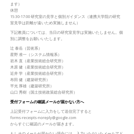
ます）
休憩
15:30-17:00 研究室の見学と個別ガイダンス（連携大学院の研究
室見学は距離が遠いため実施しません）
下記教員については、当日の研究室見学は実施いたしません。個
別に調整をお願いいたします。
辻 泰岳（芸術系）
星野 准一（システム情報系）
岩木 直（産業技術総合研究所）
木原 健（産業技術総合研究所）
近井 学（産業技術総合研究所）
布田 健（建築研究所）
平光 厚雄（建築研究所）
山口 秀樹（国土技術政策総合研究所）
受付フォームの確認メールが届かない方へ
上記受付フォームに入力をして送信完了すると
forms-receipts-noreply@google.com
からすぐに確認のメールが届きます。
もしそのメールが届かない場合には、入力いただいたメールアド