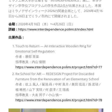
ミラノ工科大学が主催する「INTERDEPENDENCE」展に、本学デ
ザイン学学位プログラムの学生作品2点が出展されました。本展
はミラノデザインウィーク2026の関連企画として、2026年4月16
日から26日までミラノ市内にて開催されました。
会期：
2026年4月16日（木）〜4月26日（日）
詳細：
https://www.interdependence.polimi.it/index.html
出展作品：
Touch to Return — An Interactive Wooden Ring for
Emotional Self-Regulation
作者：勝部 里菜
指導教員：内山 俊朗
https://www.interdependence.polimi.it/project.html?id=77
Re:School for AiR — REDESIGN Project For Discarded
Furniture from the Renovation of an Elementary School
作者：吹上 風人 / 菊池 蒔 / 中村 美月 / 奥田 琉花 / 孫 若琰 /
楊 晰然 / 山下 実咲 / 何 彦澤 / 王 瑶函
指導教員：大友 邦子 / 小山 慎一
https://www.interdependence.polimi.it/project.html?id=78