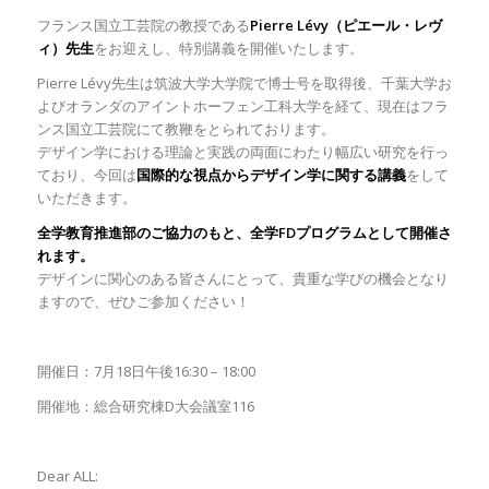
フランス国立工芸院の教授である
Pierre Lévy（ピエール・レヴ
ィ）先生
をお迎えし、特別講義を開催いたします。
Pierre Lévy先生は筑波大学大学院で博士号を取得後、千葉大学お
よびオランダのアイントホーフェン工科大学を経て、現在はフラ
ンス国立工芸院にて教鞭をとられております。
デザイン学における理論と実践の両面にわたり幅広い研究を行っ
ており、今回は
国際的な視点からデザイン学に関する講義
をして
いただきます。
全学教育推進部のご協力のもと、全学FDプログラムとして開催さ
れます。
デザインに関心のある皆さんにとって、貴重な学びの機会となり
ますので、ぜひご参加ください！
開催日：7月18日午後16:30 – 18:00
開催地：総合研究棟D大会議室116
Dear ALL: