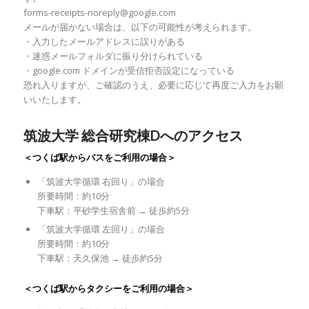
forms-receipts-noreply@google.com
メールが届かない場合は、以下の可能性が考えられます。
・入力したメールアドレスに誤りがある
・迷惑メールフォルダに振り分けられている
・google.com ドメインが受信拒否設定になっている
恐れ入りますが、ご確認のうえ、必要に応じて再度ご入力をお願
いいたします。
筑波大学 総合研究棟Dへのアクセス
＜つくば駅からバスをご利用の場合＞
「筑波大学循環 右回り」の場合
所要時間：約10分
下車駅：平砂学生宿舎前 → 徒歩約5分
「筑波大学循環 左回り」の場合
所要時間：約10分
下車駅：天久保池 → 徒歩約5分
＜つくば駅からタクシーをご利用の場合＞