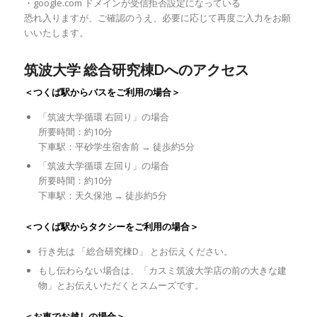
・google.com ドメインが受信拒否設定になっている
恐れ入りますが、ご確認のうえ、必要に応じて再度ご入力をお願
いいたします。
筑波大学 総合研究棟Dへのアクセス
＜つくば駅からバスをご利用の場合＞
「筑波大学循環 右回り」の場合
所要時間：約10分
下車駅：平砂学生宿舎前 → 徒歩約5分
「筑波大学循環 左回り」の場合
所要時間：約10分
下車駅：天久保池 → 徒歩約5分
＜つくば駅からタクシーをご利用の場合＞
行き先は 「総合研究棟D」 とお伝えください。
もし伝わらない場合は、「カスミ筑波大学店の前の大きな建
物」とお伝えいただくとスムーズです。
＜お車でお越しの場合＞