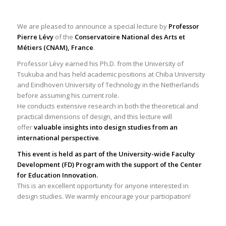
We are pleased to announce a special lecture by
Professor
Pierre Lévy
of the
Conservatoire National des Arts et
Métiers (CNAM), France
.
Professor Lévy earned his Ph.D. from the University of
Tsukuba and has held academic positions at Chiba University
and Eindhoven University of Technology in the Netherlands
before assuming his current role.
He conducts extensive research in both the theoretical and
practical dimensions of design, and this lecture will
offer
valuable insights into design studies from an
international perspective
.
This event is held as part of the University-wide Faculty
Development (FD) Program with the support of the Center
for Education Innovation.
This is an excellent opportunity for anyone interested in
design studies. We warmly encourage your participation!