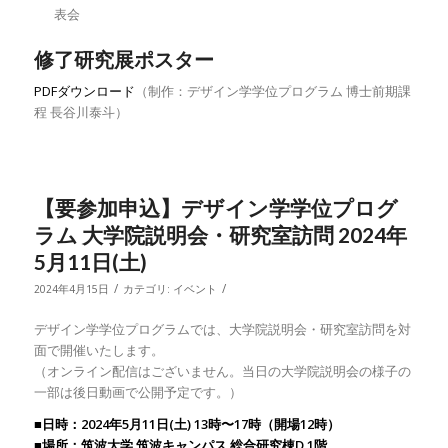
表会
修了研究展ポスター
PDFダウンロード
（制作：デザイン学学位プログラム 博士前期課
程 長谷川泰斗）
【要参加申込】デザイン学学位プログ
ラム 大学院説明会・研究室訪問 2024年
5月11日(土)
/
/
2024年4月15日
カテゴリ:
イベント
デザイン学学位プログラムでは、大学院説明会・研究室訪問を対
面で開催いたします。
（オンライン配信はございません。当日の大学院説明会の様子の
一部は後日動画で公開予定です。）
■日時：2024年5月11日(土) 13時〜17時（開場12時）
■場所：筑波大学 筑波キャンパス 総合研究棟D 1階