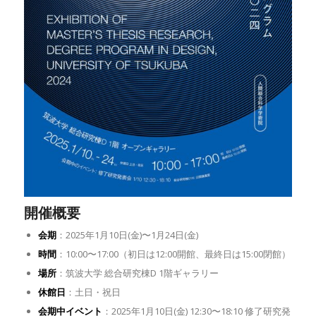
開催概要
会期
：2025年1月10日(金)〜1月24日(金)
時間
：10:00〜17:00（初日は12:00開館、最終日は15:00閉館）
場所
：筑波大学 総合研究棟D 1階ギャラリー
休館日
：土日・祝日
会期中イベント
：2025年1月10日(金) 12:30〜18:10 修了研究発