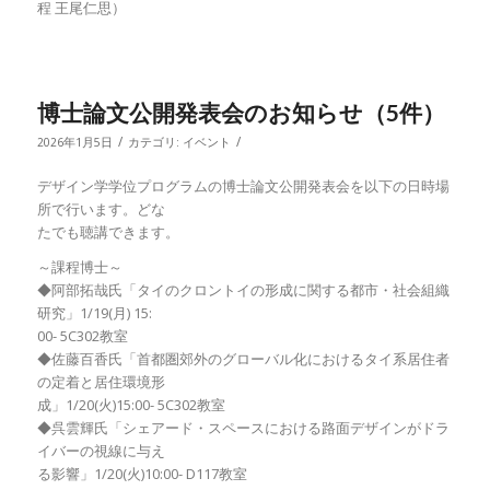
程 王尾仁思）
博士論文公開発表会のお知らせ（5件）
/
/
2026年1月5日
カテゴリ:
イベント
デザイン学学位プログラムの博士論文公開発表会を以下の日時場
所で行います。どな
たでも聴講できます。
～課程博士～
◆阿部拓哉氏「タイのクロントイの形成に関する都市・社会組織
研究」1/19(月) 15:
00- 5C302教室
◆佐藤百香氏「首都圏郊外のグローバル化におけるタイ系居住者
の定着と居住環境形
成」1/20(火)15:00- 5C302教室
◆呉雲輝氏「シェアード・スペースにおける路面デザインがドラ
イバーの視線に与え
る影響」1/20(火)10:00- D117教室