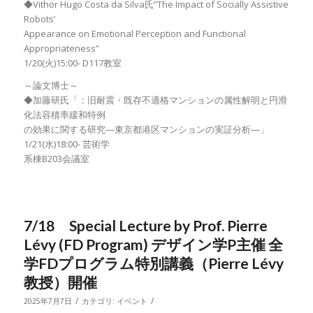
◆Vithor Hugo Costa da Silva氏”The Impact of Socially Assistive
Robots’
Appearance on Emotional Perception and Functional
Appropriateness”
1/20(火)15:00- D117教室
～論文博士～
◆加藤研氏「：旧耐震・既存不適格マンションの属性解明と円滑
化法容積率緩和特例
の効果に関する研究―東京都港区マンションの実証分析―」
1/21(水)18:00- 芸術学
系棟B203会議室
7/18 Special Lecture by Prof. Pierre
Lévy (FD Program) デザイン学P主催 全
学FDプログラム特別講義（Pierre Lévy
教授）開催
/
/
2025年7月7日
カテゴリ:
イベント