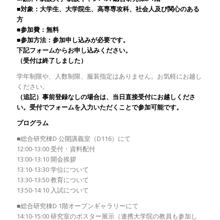
■対象：大学生、大学院生、高専専攻科、社会人及び関心のある
方
■参加費：無料
■参加方法：参加申し込みが必要です。
下記フォームからお申し込みください。
（受付は終了しました）
学年制限や、人数制限、服装指定はありません。お気軽にお越し
ください。
（追記）事前登録なしの場合は、当日直接受付にお越しくださ
い。受付でフォームを入力いただくことで参加可能です。
プログラム
■総合研究棟D 公開講義室（D116）にて
12:00-13:00 受付・資料配付
13:00-13:10 開会挨拶
13:10-13:30 学位について
13:30-13:50 教育について
13:50-14:10 入試について
■総合研究棟D 1階オープンギャラリーにて
14:10-15:00 研究室のポスター展示（連携大学院の教員も参加し