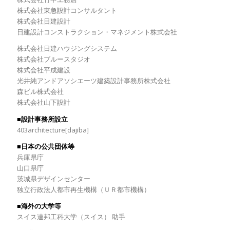
株式会社東急設計コンサルタント
株式会社日建設計
日建設計コンストラクション・マネジメント株式会社
株式会社日建ハウジングシステム
株式会社ブルースタジオ
株式会社平成建設
光井純アンドアソシエーツ建築設計事務所株式会社
森ビル株式会社
株式会社山下設計
■設計事務所設立
403architecture[dajiba]
■日本の公共団体等
兵庫県庁
山口県庁
茨城県デザインセンター
独立行政法人都市再生機構（ＵＲ都市機構）
■海外の大学等
スイス連邦工科大学（スイス） 助手