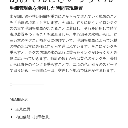
毛細管現象を活用した時間表現装置
水が細い管や狭い隙間を重力にさからって進んでいく現象のこと
を「毛細管現象」と言います。今回は、釣りに使うナイロンテグ
スの束で毛細管現象が起こることに着目し、それを応用して時間
表現装置をつくることを試みました。中心部分の水槽からは、約
三万本のテグスが放射状に伸びていて、毛細管現象によって水槽
の中の水は常に外側に向かって運ばれています。そこにインクを
垂らすと、テグス内部の水の流れに乗ったインクがゆっくりと外
側に広がっていきます。時計の短針からは黄色のインクを、長針
からは青色のインクを垂らすことで、二つの色が別々のスピード
で回り始め、一時間に一回、交差した地点で緑色が生まれます。
MEMBERS:
王尾仁思
内山俊朗（指導教員）