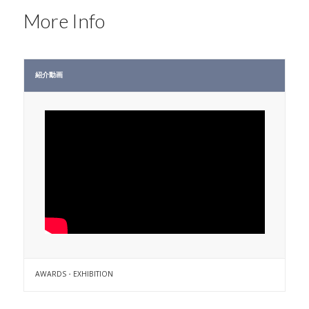
More Info
紹介動画
AWARDS・EXHIBITION