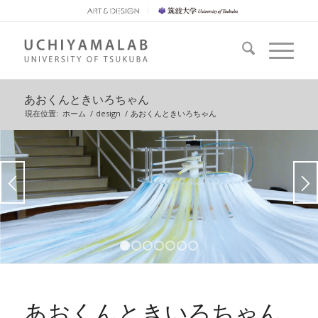
あおくんときいろちゃん
現在位置:
ホーム
/
design
/
あおくんときいろちゃん
1
2
3
4
5
6
7
あおくんときいろちゃん