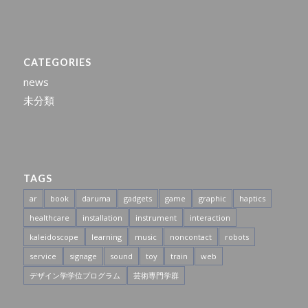
CATEGORIES
news
未分類
TAGS
ar
book
daruma
gadgets
game
graphic
haptics
healthcare
installation
instrument
interaction
kaleidoscope
learning
music
noncontact
robots
service
signage
sound
toy
train
web
デザイン学学位プログラム
芸術専門学群