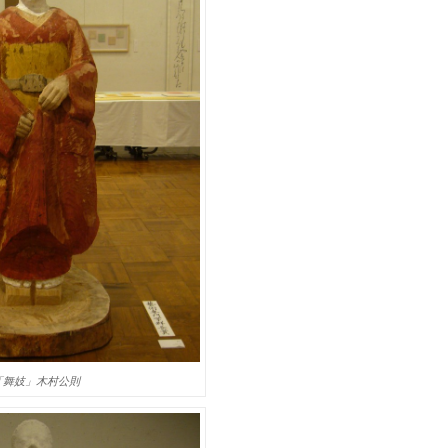
「舞妓」木村公則