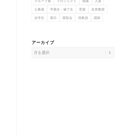
グループ展
プロジェクト
個展
入選
公募展
卒業生・修了生
受賞
名誉教授
在学生
展示
展覧会
現教員
講師
アーカイブ