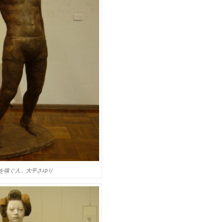
を嗅ぐ人」大平さゆり