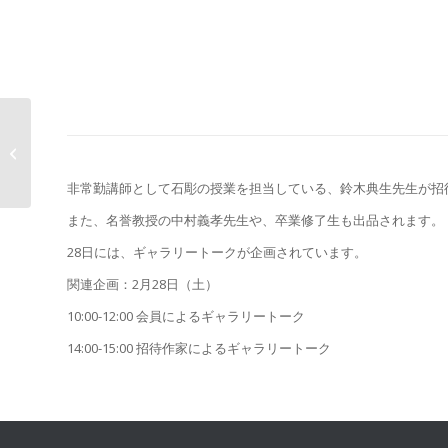
【彫塑】展覧会情報：
やすらふ -北原朋佳・和
田尚輝 二...
非常勤講師として石彫の授業を担当している、鈴木典生先生が招
また、名誉教授の中村義孝先生や、卒業修了生も出品されます。
28日には、ギャラリートークが企画されています。
関連企画：2月28日（土）
10:00-12:00 会員によるギャラリートーク
14:00-15:00 招待作家によるギャラリートーク