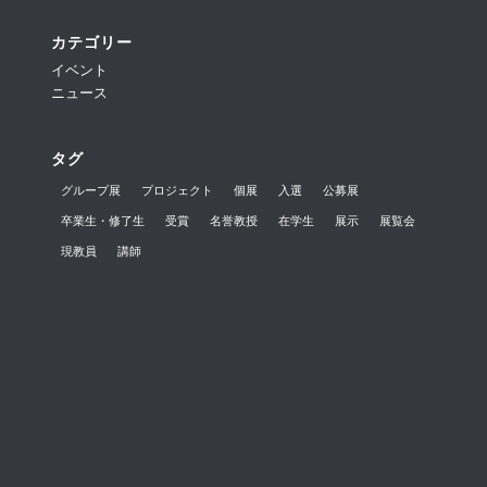
カテゴリー
イベント
ニュース
タグ
グループ展
プロジェクト
個展
入選
公募展
卒業生・修了生
受賞
名誉教授
在学生
展示
展覧会
現教員
講師