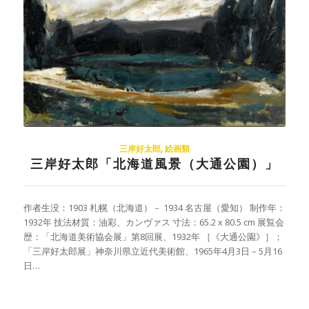
三岸好太郎
,
絵画類
三岸好太郎「北海道風景（大通公園）」
作者生没：1903 札幌（北海道）－ 1934 名古屋（愛知） 制作年：
1932年 技法材質：油彩、カンヴァス 寸法：65.2 x 80.5 cm 展覧会
歴：「北海道美術協会展」第8回展、1932年 ［《大通公園》］；
「三岸好太郎展」神奈川県立近代美術館、1965年4月3日－5月16
日…