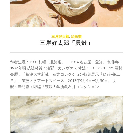
三岸好太郎
,
絵画類
三岸好太郎「貝殻」
作者生没：1903 札幌（北海道）－ 1934 名古屋（愛知） 制作年：
1934年頃 技法材質：油彩、カンヴァス 寸法：33.5 x 24.5 cm 展覧
会歴：「筑波大学所蔵 石井コレクション特集展示『頌詩−第二
章』、筑波大学アートスペース、2012年9月4日−9月30日。 文
献：寺門臨太郎編『筑波大学所蔵石井コレクション…