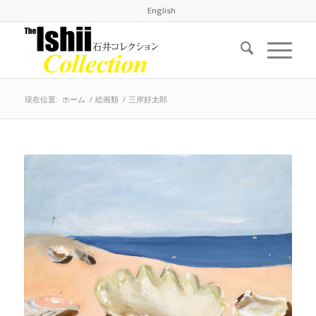
English
現在位置:
ホーム
/
絵画類
/
三岸好太郎