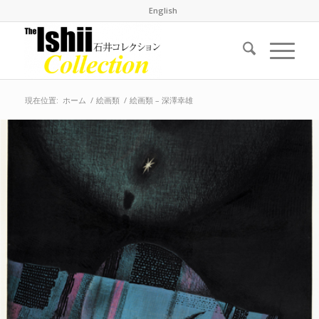
English
現在位置:
ホーム
/
絵画類
/
絵画類 – 深澤幸雄