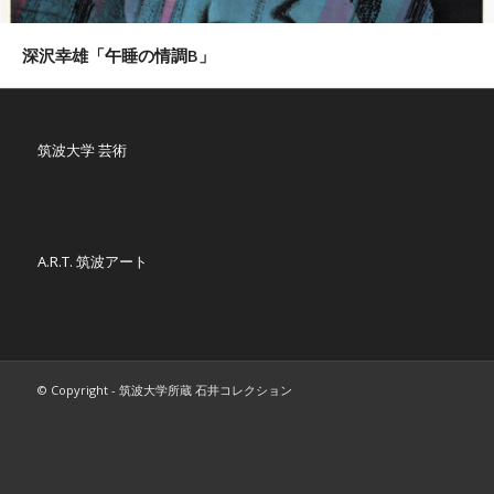
深沢幸雄「午睡の情調B」
筑波大学 芸術
A.R.T. 筑波アート
© Copyright - 筑波大学所蔵 石井コレクション