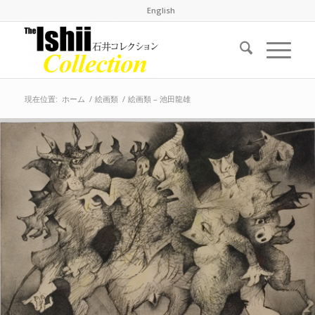
English
現在位置:
ホーム
/
絵画類
/
絵画類 – 池田龍雄