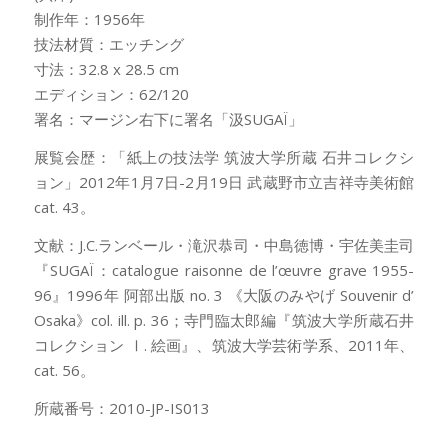
制作年：1956年
技法材質：エッチング
寸法：32.8 x 28.5 cm
エディション：62/120
署名：マージン右下に署名「汲SUGAÏ」
展覧会歴：「紙上の技法学 筑波大学所蔵 石井コレクシ
ョン」2012年1月7日-2月19日 武蔵野市立吉祥寺美術館
cat. 43。
文献：J.C.ランベール・滝沢恭司・中島徳博・宇佐美圭司
『SUGAÏ：catalogue raisonne de l’œuvre grave 1955-
96』1996年 阿部出版 no. 3 《大阪のみやげ Souvenir d’
Osaka》col. ill. p. 36；寺門臨太郎編『筑波大学所蔵石井
コレクション Ⅰ. 絵画』、筑波大学芸術学系、2011年、
cat. 56。
所蔵番号：2010-JP-IS013