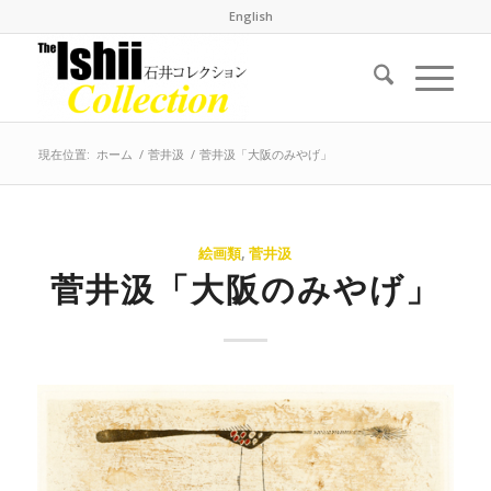
English
現在位置:
ホーム
/
菅井汲
/
菅井汲「大阪のみやげ」
絵画類
,
菅井汲
菅井汲「大阪のみやげ」