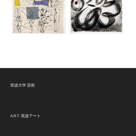
筑波大学 芸術
A.R.T. 筑波アート