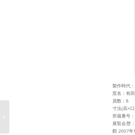
製作時代：
窯名：有田
員数：8
寸法(高×口径×
色絵花盆文鉢 いろえ か
所蔵番号：20
ぼんもん はち
展覧会歴：
館 2007