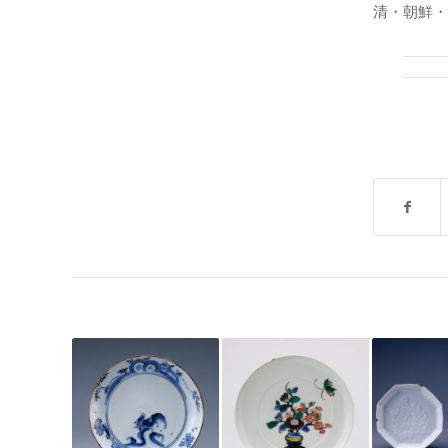
清・朝鮮・有