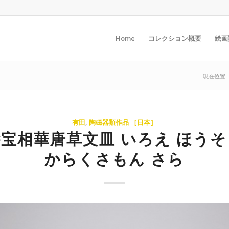
Home
コレクション概要
絵画
現在位置:
有田
,
陶磁器類作品 ［日本］
宝相華唐草文皿 いろえ ほう
からくさもん さら