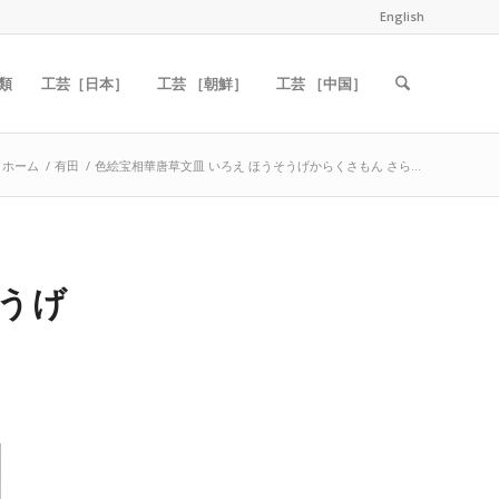
English
類
工芸［日本］
工芸 ［朝鮮］
工芸 ［中国］
ホーム
/
有田
/
色絵宝相華唐草文皿 いろえ ほうそうげからくさもん さら...
そうげ