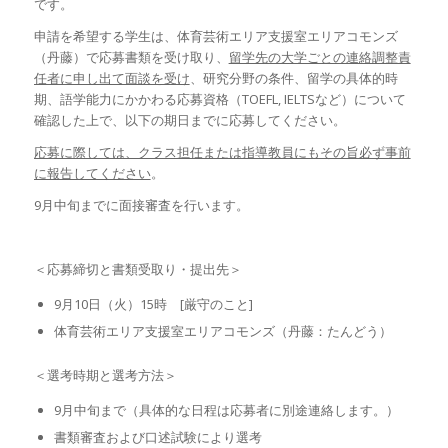
です。
申請を希望する学生は、体育芸術エリア支援室エリアコモンズ
（丹藤）で応募書類を受け取り、
留学先の大学ごとの連絡調整責
任者に申し出て面談を受け
、研究分野の条件、留学の具体的時
期、語学能力にかかわる応募資格（TOEFL, IELTSなど）について
確認した上で、以下の期日までに応募してください。
応募に際しては、クラス担任または指導教員にもその旨必ず事前
に報告してください
。
9月中旬までに面接審査を行います。
＜応募締切と書類受取り・提出先＞
9月10日（火）15時 [厳守のこと]
体育芸術エリア支援室エリアコモンズ（丹藤：たんどう）
＜選考時期と選考方法＞
9月中旬まで（具体的な日程は応募者に別途連絡します。）
書類審査および口述試験により選考