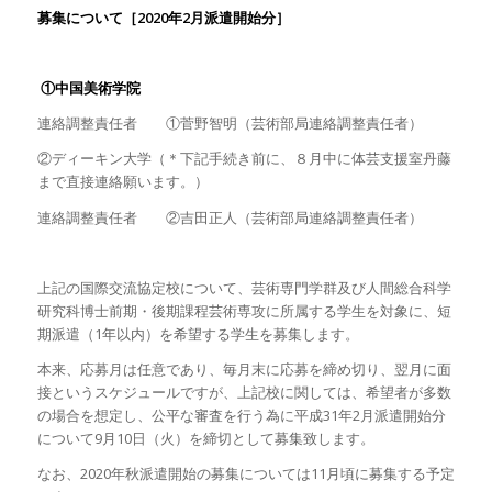
募集について［
2020
年
2
月派遣開始分］
①中国美術学院
連絡調整責任者 ①菅野智明（芸術部局連絡調整責任者）
②ディーキン大学（＊下記手続き前に、８月中に体芸支援室丹藤
まで直接連絡願います。）
連絡調整責任者 ②吉田正人（芸術部局連絡調整責任者）
上記の国際交流協定校について、芸術専門学群及び人間総合科学
研究科博士前期・後期課程芸術専攻に所属する学生を対象に、短
期派遣（1年以内）を希望する学生を募集します。
本来、応募月は任意であり、毎月末に応募を締め切り、翌月に面
接というスケジュールですが、上記校に関しては、希望者が多数
の場合を想定し、公平な審査を行う為に平成31年2月派遣開始分
について9月10日（火）を締切として募集致します。
なお、2020年秋派遣開始の募集については11月頃に募集する予定