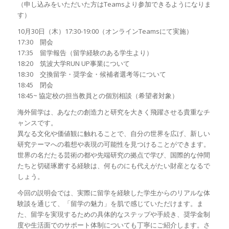
（申し込みをいただいた方はTeamsより参加できるようになりま
す）
10月30日（木）17:30-19:00（オンラインTeamsにて実施）
17:30 開会
17:35 留学報告（留学経験のある学生より）
18:20 筑波大学RUN UP事業について
18:30 交換留学・奨学金・候補者選考等について
18:45 閉会
18:45~ 協定校の担当教員との個別相談（希望者対象）
海外留学は、あなたの創造力と研究を大きく飛躍させる貴重なチ
ャンスです。
異なる文化や価値観に触れることで、自分の世界を広げ、新しい
研究テーマへの着想や表現の可能性を見つけることができます。
世界の名だたる芸術の都や先端研究の拠点で学び、国際的な仲間
たちと切磋琢磨する経験は、何ものにも代えがたい財産となるで
しょう。
今回の説明会では、実際に留学を経験した学生からのリアルな体
験談を通じて、「留学の魅力」を肌で感じていただけます。ま
た、留学を実現するための具体的なステップや手続き、奨学金制
度や生活面でのサポート体制についても丁寧にご紹介します。さ