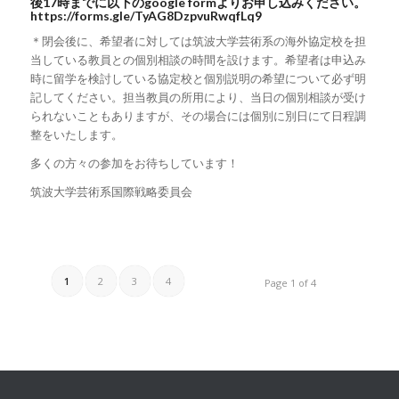
後17時までに以下のgoogle formよりお申し込みください。
https://forms.gle/TyAG8DzpvuRwqfLq9
＊閉会後に、希望者に対しては筑波大学芸術系の海外協定校を担
当している教員との個別相談の時間を設けます。希望者は申込み
時に留学を検討している協定校と個別説明の希望について必ず明
記してください。担当教員の所用により、当日の個別相談が受け
られないこともありますが、その場合には個別に別日にて日程調
整をいたします。
多くの方々の参加をお待ちしています！
筑波大学芸術系国際戦略委員会
1
2
3
4
Page 1 of 4