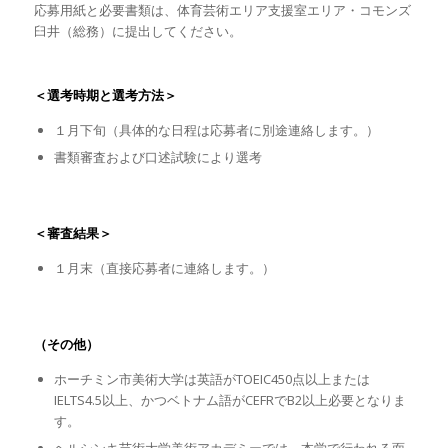
応募用紙と必要書類は、体育芸術エリア支援室エリア・コモンズ
臼井（総務）に提出してください。
＜選考時期と選考方法＞
１月下旬（具体的な日程は応募者に別途連絡します。）
書類審査および口述試験により選考
＜審査結果＞
１月末（直接応募者に連絡します。）
（その他）
ホーチミン市美術大学は英語がTOEIC450点以上または
IELTS4.5以上、かつベトナム語がCEFRでB2以上必要となりま
す。