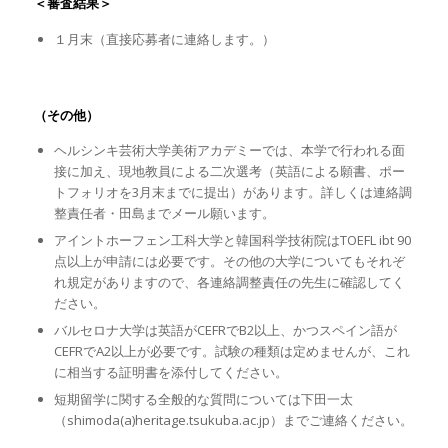
＜審査結果＞
１月末（直接応募者に連絡します。）
（その他）
ヘルシンキ芸術大学美術アカデミーでは、本学で行われる面
接に加え、現地教員による二次選考（英語による願書、ポー
トフォリオを3月末までに提出）があります。詳しくは連絡調
整責任者・田島までメール願います。
アイントホーフェン工科大学と韓国科学技術院はTOEFL ibt 90
点以上が申請には必要です。その他の大学についてもそれぞ
れ規定がありますので、各連絡調整責任の先生に確認してく
ださい。
バルセロナ大学は英語がCEFRでB2以上、かつスペイン語が
CEFRでA2以上が必要です。試験の種類は定めませんが、これ
に相当する証明書を添付してください。
短期留学に関する全般的な質問については下田一太
（shimoda(a)heritage.tsukuba.ac.jp）までご連絡ください。