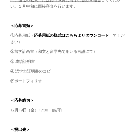
い。１月中旬に面接審査を行います。
＜応募書類＞
①応募用紙（
応募用紙の様式はこちらよりダウンロード
してくだ
さい）
②留学計画書（和文と留学先で用いる言語にて）
③ 成績証明書
④ 語学力証明書のコピー
⑤ポートフォリオ
＜応募締切＞
12月19日（金）17:00 [厳守]
＜提出先＞