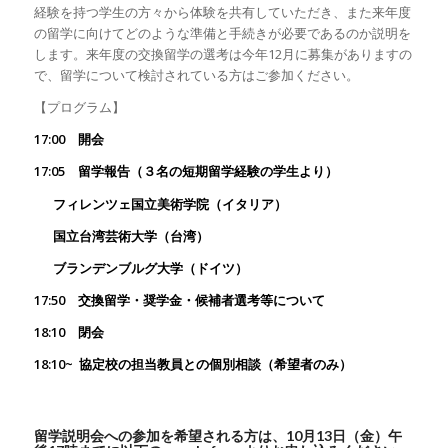
経験を持つ学生の方々から体験を共有していただき、また来年度
の留学に向けてどのような準備と手続きが必要であるのか説明を
します。来年度の交換留学の選考は今年12月に募集がありますの
で、留学について検討されている方はご参加ください。
【プログラム】
1
7
:00
開会
1
7
:05
留学報告（３名の短期留学経験の学生より）
フィレン
ツ
ェ国立美術学院
（
イタリア）
国立台湾芸術大学
（
台湾
）
ブランデンブルグ大学
（
ドイツ
）
1
7
:50
交換留学・奨学金・候補者選考等について
1
8
:10
閉会
1
8
:10
~
協定校の担当教員との個別相談（希望者のみ）
留学説明会への参加を希望される方は、10月13日（金）午