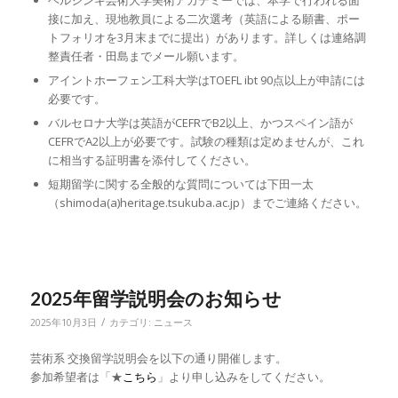
ヘルシンキ芸術大学美術アカデミーでは、本学で行われる面
接に加え、現地教員による二次選考（英語による願書、ポー
トフォリオを3月末までに提出）があります。詳しくは連絡調
整責任者・田島までメール願います。
アイントホーフェン工科大学はTOEFL ibt 90点以上が申請には
必要です。
バルセロナ大学は英語がCEFRでB2以上、かつスペイン語が
CEFRでA2以上が必要です。試験の種類は定めませんが、これ
に相当する証明書を添付してください。
短期留学に関する全般的な質問については下田一太
（shimoda(a)heritage.tsukuba.ac.jp）までご連絡ください。
2025年留学説明会のお知らせ
/
2025年10月3日
カテゴリ:
ニュース
芸術系 交換留学説明会を以下の通り開催します。
参加希望者は「★
こちら
」より申し込みをしてください。