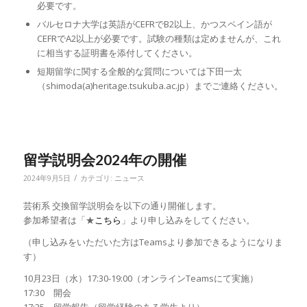
必要です。
バルセロナ大学は英語がCEFRでB2以上、かつスペイン語が
CEFRでA2以上が必要です。試験の種類は定めませんが、これ
に相当する証明書を添付してください。
短期留学に関する全般的な質問については下田一太
（shimoda(a)heritage.tsukuba.ac.jp）までご連絡ください。
留学説明会2024年の開催
/
2024年9月5日
カテゴリ:
ニュース
芸術系 交換留学説明会を以下の通り開催します。
参加希望者は「★
こちら
」より申し込みをしてください。
（申し込みをいただいた方はTeamsより参加できるようになりま
す）
10月23日（水）17:30-19:00（オンラインTeamsにて実施）
17:30 開会
17:35 留学報告（留学経験のある学生より）