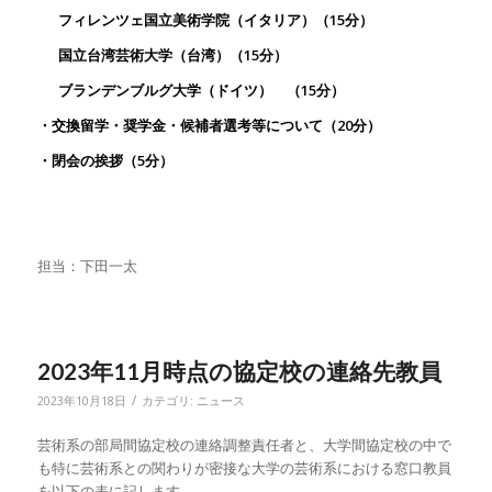
フィレン
ツ
ェ国立美術学院
（
イタリア）（15分）
国立台湾芸術大学
（
台湾
）（15分）
ブランデンブルグ大学
（
ドイツ
）
（15分）
・交換留学・奨学金・候補者選考等について（20分）
・閉会の挨拶（5分）
担当：下田一太
2023年11月時点の協定校の連絡先教員
/
2023年10月18日
カテゴリ:
ニュース
芸術系の部局間協定校の連絡調整責任者と、大学間協定校の中で
も特に芸術系との関わりが密接な大学の芸術系における窓口教員
を以下の表に記します。