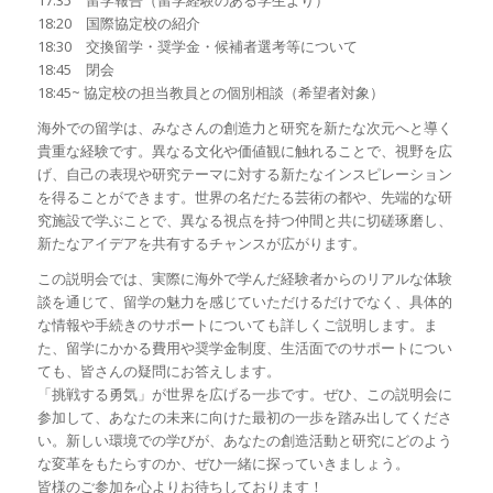
18:20 国際協定校の紹介
18:30 交換留学・奨学金・候補者選考等について
18:45 閉会
18:45~ 協定校の担当教員との個別相談（希望者対象）
海外での留学は、みなさんの創造力と研究を新たな次元へと導く
貴重な経験です。異なる文化や価値観に触れることで、視野を広
げ、自己の表現や研究テーマに対する新たなインスピレーション
を得ることができます。世界の名だたる芸術の都や、先端的な研
究施設で学ぶことで、異なる視点を持つ仲間と共に切磋琢磨し、
新たなアイデアを共有するチャンスが広がります。
この説明会では、実際に海外で学んだ経験者からのリアルな体験
談を通じて、留学の魅力を感じていただけるだけでなく、具体的
な情報や手続きのサポートについても詳しくご説明します。ま
た、留学にかかる費用や奨学金制度、生活面でのサポートについ
ても、皆さんの疑問にお答えします。
「挑戦する勇気」が世界を広げる一歩です。ぜひ、この説明会に
参加して、あなたの未来に向けた最初の一歩を踏み出してくださ
い。新しい環境での学びが、あなたの創造活動と研究にどのよう
な変革をもたらすのか、ぜひ一緒に探っていきましょう。
皆様のご参加を心よりお待ちしております！