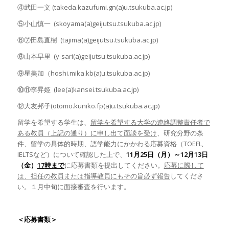
④武田一文 (takeda.kazufumi.gn(a)u.tsukuba.ac.jp)
⑤小山慎一 (skoyama(a)geijutsu.tsukuba.ac.jp)
⑥⑦田島直樹 (tajima(a)geijutsu.tsukuba.ac.jp)
⑧山本早里 (y-sari(a)geijutsu.tsukuba.ac.jp)
⑨星美加（hoshi.mika.kb(a)u.tsukuba.ac.jp)
⑩⑪李昇姫 (lee(a)kansei.tsukuba.ac.jp)
⑫大友邦子(otomo.kuniko.fp(a)u.tsukuba.ac.jp)
留学を希望する学生は、
留学を希望する大学の連絡調整責任者で
ある教員（上記の通り）に申し出て面談を受け
、研究分野の条
件、留学の具体的時期、語学能力にかかわる応募資格（TOEFL,
IELTSなど）について確認した上で、
11月25日（月）～12月13日
（金）
17
時まで
に応募書類を提出してください。
応募に際して
は、担任の教員または指導教員にもその旨必ず報告
してくださ
い。１月中旬に面接審査を行います。
＜応募書類＞