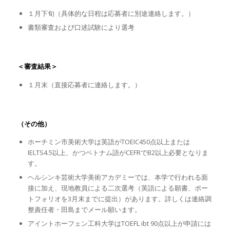
１月下旬（具体的な日程は応募者に別途連絡します。）
書類審査および口述試験により選考
＜審査結果＞
１月末（直接応募者に連絡します。）
（その他）
ホーチミン市美術大学は英語がTOEIC450点以上または
IELTS4.5以上、かつベトナム語がCEFRでB2以上必要となりま
す。
ヘルシンキ芸術大学美術アカデミーでは、本学で行われる面
接に加え、現地教員による二次選考（英語による願書、ポー
トフォリオを3月末までに提出）があります。詳しくは連絡調
整責任者・田島までメール願います。
アイントホーフェン工科大学はTOEFL ibt 90点以上が申請には