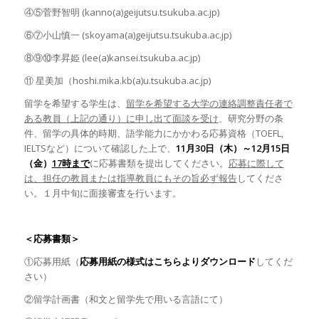
④⑤菅野智明 (kanno(a)geijutsu.tsukuba.ac.jp)
⑥⑦小山慎一 (skoyama(a)geijutsu.tsukuba.ac.jp)
⑧⑨⑩李昇姫 (lee(a)kansei.tsukuba.ac.jp)
⑪ 星美加（hoshi.mika.kb(a)u.tsukuba.ac.jp)
留学を希望する学生は、
留学を希望する大学の連絡調整責任者で
ある教員（上記の通り）に申し出て面談を受け
、研究分野の条
件、留学の具体的時期、語学能力にかかわる応募資格（TOEFL,
IELTSなど）について確認した上で、
11月30日（木）～12月15日
（金）
17
時まで
に応募書類を提出してください。
応募に際して
は、担任の教員または指導教員にもその旨必ず報告
してくださ
い。１月中旬に面接審査を行います。
＜応募書類＞
①応募用紙（
応募用紙の様式はこちらよりダウンロード
してくだ
さい）
②留学計画書（和文と留学先で用いる言語にて）