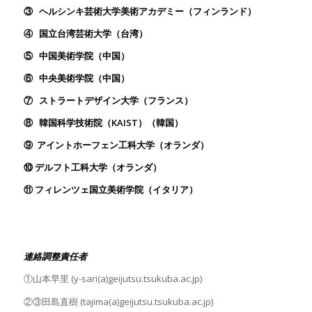
③
ヘルシンキ芸術大学美術アカデミー（フィンランド）
④
国立台湾芸術大学（台湾）
⑤
中国美術学院（中国）
⑥
中央美術学院（中国）
⑦
ストラートデザイン大学（フランス）
⑧
韓国科学技術院（KAIST）（韓国）
⑨ アイントホーフェン工科大学（オランダ）
⑩ デルフト工科大学（オランダ）
⑪ フィレンツェ国立美術学院（イタリア）
連絡調整責任者
①山本早里 (y-sari(a)geijutsu.tsukuba.ac.jp)
②③田島直樹 (tajima(a)geijutsu.tsukuba.ac.jp)