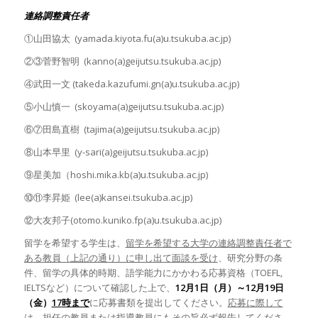
連絡調整責任者
①山田協太 (yamada.kiyota.fu(a)u.tsukuba.ac.jp)
②③菅野智明 (kanno(a)geijutsu.tsukuba.ac.jp)
④武田一文 (takeda.kazufumi.gn(a)u.tsukuba.ac.jp)
⑤小山慎一 (skoyama(a)geijutsu.tsukuba.ac.jp)
⑥⑦田島直樹 (tajima(a)geijutsu.tsukuba.ac.jp)
⑧山本早里 (y-sari(a)geijutsu.tsukuba.ac.jp)
⑨星美加（hoshi.mika.kb(a)u.tsukuba.ac.jp)
⑩⑪李昇姫 (lee(a)kansei.tsukuba.ac.jp)
⑫大友邦子(otomo.kuniko.fp(a)u.tsukuba.ac.jp)
留学を希望する学生は、
留学を希望する大学の連絡調整責任者で
ある教員（上記の通り）に申し出て面談を受け
、研究分野の条
件、留学の具体的時期、語学能力にかかわる応募資格（TOEFL,
IELTSなど）について確認した上で、
12月1日（月）～12月19日
（金）
17
時まで
に応募書類を提出してください。
応募に際して
は、担任の教員または指導教員にもその旨必ず報告
してくださ