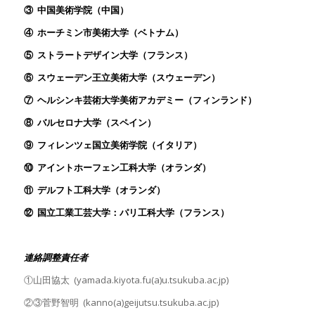
③
中国美術学院（中国）
④
ホーチミン市美術大学（ベトナム）
⑤
ストラートデザイン大学（フランス）
⑥
スウェーデン王立美術大学（スウェーデン）
⑦ ヘルシンキ芸術大学美術アカデミー（フィンランド）
⑧ バルセロナ大学（スペイン）
⑨ フィレンツェ国立美術学院（イタリア）
⑩ アイントホーフェン工科大学（オランダ）
⑪ デルフト工科大学（オランダ）
⑫ 国立工業工芸大学：パリ工科大学（フランス）
連絡調整責任者
①山田協太 (yamada.kiyota.fu(a)u.tsukuba.ac.jp)
②③菅野智明 (kanno(a)geijutsu.tsukuba.ac.jp)