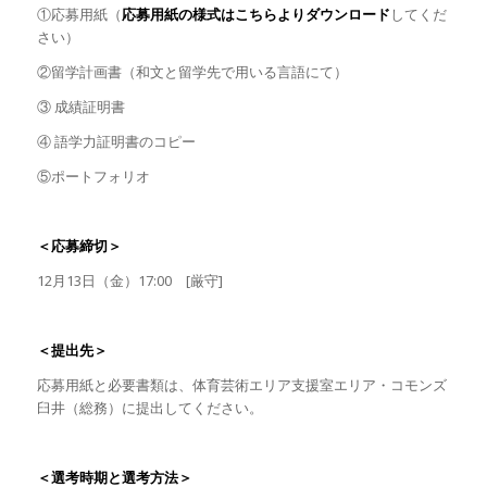
①応募用紙（
応募用紙の様式はこちらよりダウンロード
してくだ
さい）
②留学計画書（和文と留学先で用いる言語にて）
③ 成績証明書
④ 語学力証明書のコピー
⑤ポートフォリオ
＜応募締切＞
12月13日（金）17:00 [厳守]
＜提出先＞
応募用紙と必要書類は、体育芸術エリア支援室エリア・コモンズ
臼井（総務）に提出してください。
＜選考時期と選考方法＞