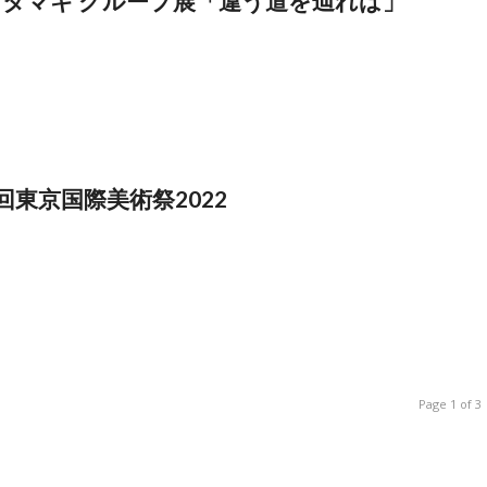
タマキ グループ展「違う道を辿れば」
東京国際美術祭2022
Page 1 of 3