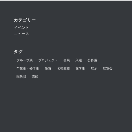
カテゴリー
イベント
ニュース
タグ
グループ展
プロジェクト
個展
入選
公募展
卒業生・修了生
受賞
名誉教授
在学生
展示
展覧会
現教員
講師