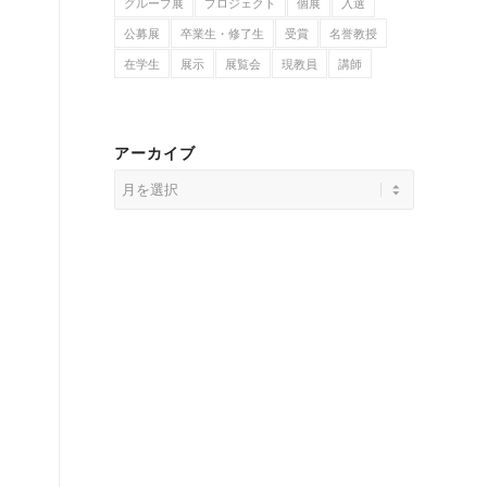
グループ展
プロジェクト
個展
入選
公募展
卒業生・修了生
受賞
名誉教授
在学生
展示
展覧会
現教員
講師
アーカイブ