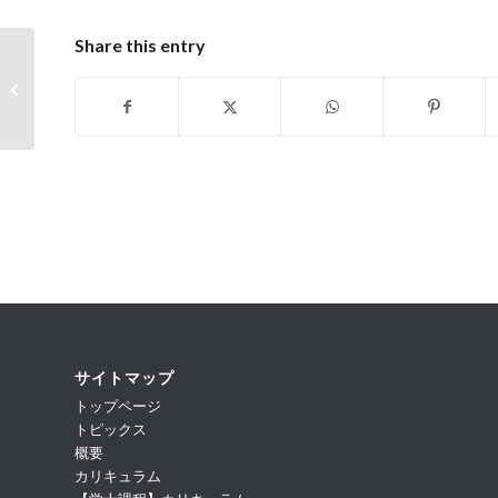
Share this entry
【彫塑】展覧会情報：筑波大学修了
制作展二〇一六
サイトマップ
トップページ
トピックス
概要
カリキュラム