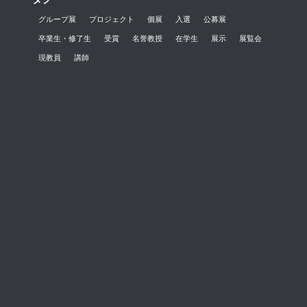
グループ展
プロジェクト
個展
入選
公募展
卒業生・修了生
受賞
名誉教授
在学生
展示
展覧会
現教員
講師