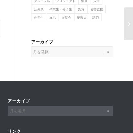
グループ展
プロジェクト
個展
入選
公募展
卒業生・修了生
受賞
名誉教授
在学生
展示
展覧会
現教員
講師
第
アーカイブ
アーカイブ
リンク