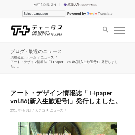
Powered by
Translate
ブログ - 最近のニュース
現在位置:
ホーム
/
ニュース
/
アート・デザイン情報誌「T+paper vol.86(新入生歓迎号)」発行しまし
た。...
アート・デザイン情報誌「T+paper
vol.86(新入生歓迎号)」発行しました。
/
/
2015年4月8日
カテゴリ:
ニュース